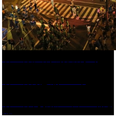
［イベント］第55回 水の祭典久留米まつり
［イベント］六角堂広場サマーパーク
［イベント］子ども太鼓フェスティバル & 太鼓響
演会