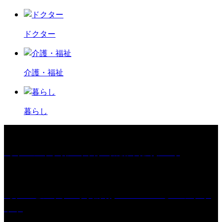
ドクター
介護・福祉
暮らし
［イベント］第67回 篠山城跡 鈴虫まつり
［プレゼント］「火曜日はスーパーへ」ペアチケ
ット