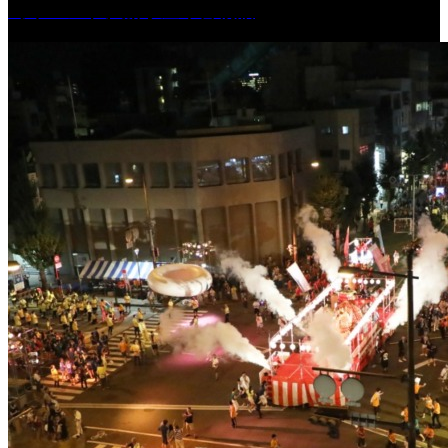
［イベント］船小屋今昔物語