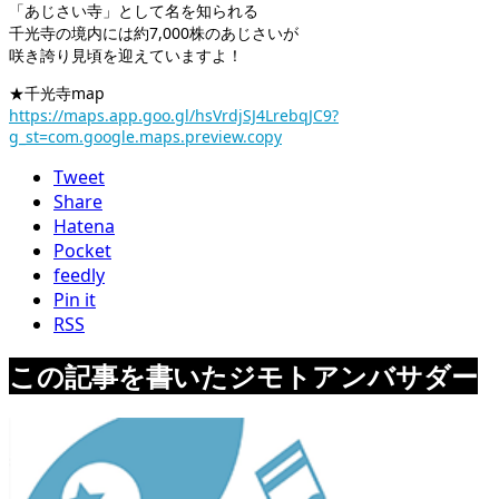
「あじさい寺」として名を知られる
千光寺の境内には約7,000株のあじさいが
咲き誇り見頃を迎えていますよ！
★千光寺map
https://maps.app.goo.gl/hsVrdjSJ4LrebqJC9?
g_st=com.google.maps.preview.copy
Tweet
Share
Hatena
Pocket
feedly
Pin it
RSS
この記事を書いたジモトアンバサダー