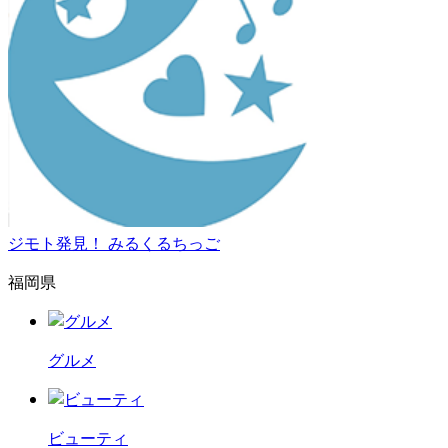
ジモト発見！ みるくるちっご
福岡県
グルメ
ビューティ