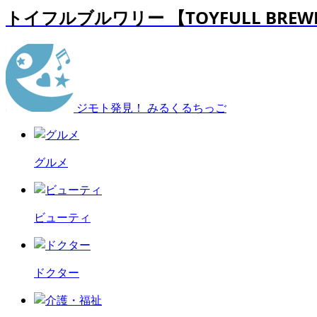
トイフルブルワリー 【TOYFULL BR
ジモト発見！ みるくるちっご
グルメ
ビューティ
ドクター