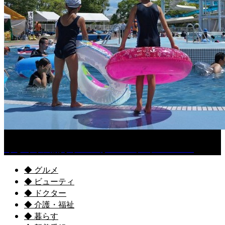
くるめ市民流水プールが7/18（土）OPEN！
◆ グルメ
◆ ビューティ
◆ ドクター
◆ 介護・福祉
◆ 暮らす