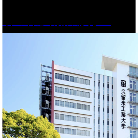
［イベント］紅乙女 夏夜の蔵びらき2026