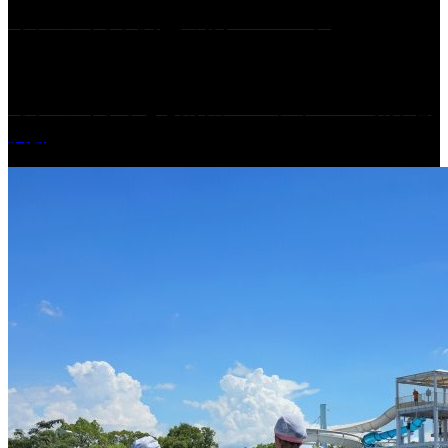
［イベント］六角堂広場サマーパーク
［イベント］子ども太鼓フェスティバル & 太鼓響
演会