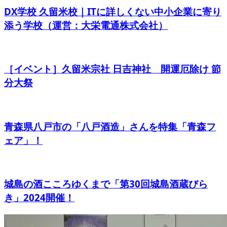
DX学校 久留米校｜ITに詳しくない中小企業に寄り
添う学校（運営：大栄電通株式会社）
［イベント］久留米宗社 日吉神社 開運厄除け 節
分大祭
青森県八戸市の「八戸酒造」さんを特集「青森フ
ェア」！
城島の酒こころゆくまで「第30回城島酒蔵びら
き」2024開催！