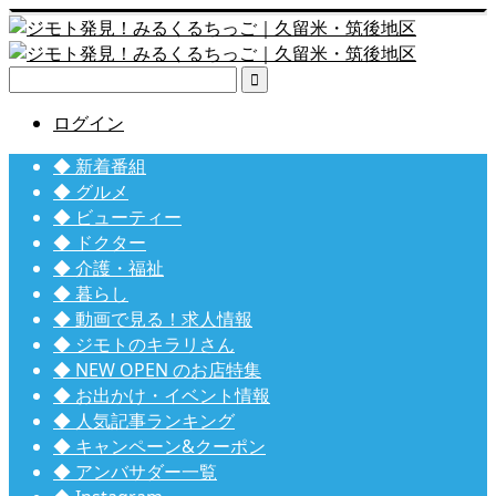

ログイン
◆ 新着番組
◆ グルメ
◆ ビューティー
◆ ドクター
◆ 介護・福祉
◆ 暮らし
◆ 動画で見る！求人情報
◆ ジモトのキラリさん
◆ NEW OPEN のお店特集
◆ お出かけ・イベント情報
◆ 人気記事ランキング
◆ キャンペーン&クーポン
◆ アンバサダー一覧