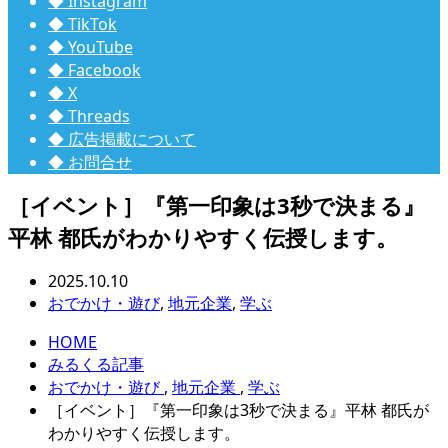
◆ Instagram
◆ TikTok
◆ YouTube
◆ Facebook
◆ X
◆ Threads
◆ 広告掲載について
◆ お問合せ
［イベント］『第一印象は3秒で決まる』
平林 都氏がわかりやすく伝授します。
2025.10.10
おでかけ・遊び
,
地元企業
,
学ぶ
HOME
みるくる記事
おでかけ・遊び
,
地元企業
,
学ぶ
［イベント］『第一印象は3秒で決まる』平林 都氏が
わかりやすく伝授します。