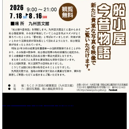
［イベント］船小屋今昔物語
［イベント］第55回 水の祭典久留米まつり