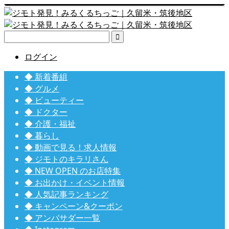

ログイン
◆ 新着番組
◆ グルメ
◆ ビューティー
◆ ドクター
◆ 介護・福祉
◆ 暮らし
◆ 動画で見る！求人情報
◆ ジモトのキラリさん
◆ NEW OPEN のお店特集
◆ お出かけ・イベント情報
◆ 人気記事ランキング
◆ キャンペーン&クーポン
◆ アンバサダー一覧