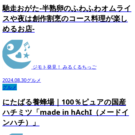
馳走おがた-半熟卵のふわふわオムライ
スや夜は創作割烹のコース料理が楽し
めるお店-
ジモト発見！ みるくるちっご
2024.08.30
グルメ
グルメ
にたばる養蜂場｜100％ピュアの国産
ハチミツ「made in hAchI（メードイ
ンハチ）」