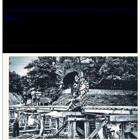
［イベント］第41回 河童大明神夏の大祭「河童ま
つり」
［イベント］水天宮夏大祭