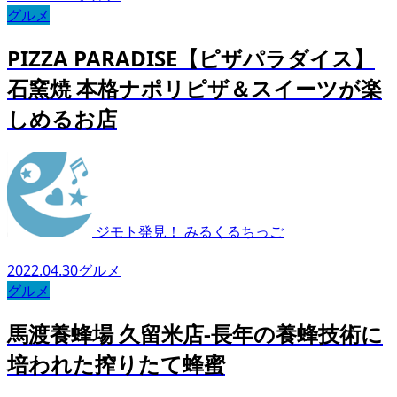
グルメ
PIZZA PARADISE【ピザパラダイス】
石窯焼 本格ナポリピザ＆スイーツが楽
しめるお店
ジモト発見！ みるくるちっご
2022.04.30
グルメ
グルメ
馬渡養蜂場 久留米店-長年の養蜂技術に
培われた搾りたて蜂蜜