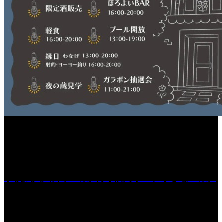
［イベント］紅乙女 夏夜の蔵びらき2026
学校法人久留米工業大学│福岡県一、小さな工業大
学