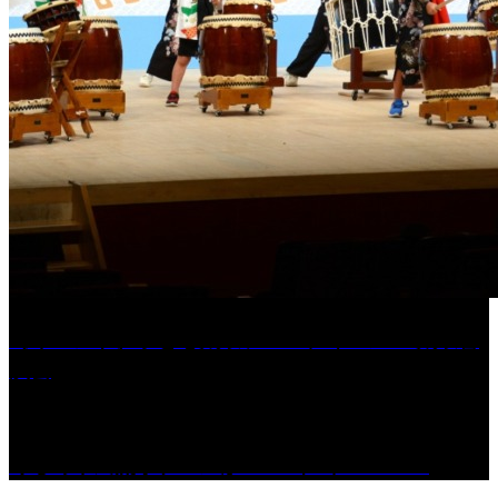
［イベント］子ども太鼓フェスティバル & 太鼓響
演会
くるめ市民流水プールが7/18（土）OPEN！