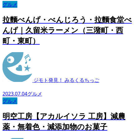
グルメ
拉麵べんげ・べんじろう・拉麵食堂べ
んげ｜久留米ラーメン（三潴町・西
町・東町）
ジモト発見！ みるくるちっご
2023.07.04
グルメ
グルメ
明空工房【アカルイソラ 工房】減農
薬・無着色・減添加物のお菓子