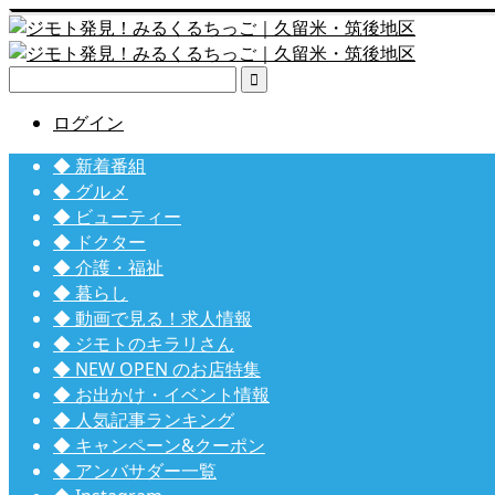

ログイン
◆ 新着番組
◆ グルメ
◆ ビューティー
◆ ドクター
◆ 介護・福祉
◆ 暮らし
◆ 動画で見る！求人情報
◆ ジモトのキラリさん
◆ NEW OPEN のお店特集
◆ お出かけ・イベント情報
◆ 人気記事ランキング
◆ キャンペーン&クーポン
◆ アンバサダー一覧