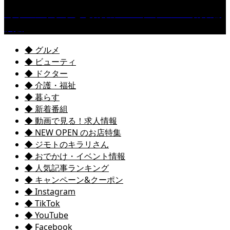
［イベント］子ども太鼓フェスティバル & 太鼓響
演会
◆ グルメ
◆ ビューティ
◆ ドクター
◆ 介護・福祉
◆ 暮らす
◆ 新着番組
◆ 動画で見る！求人情報
◆ NEW OPEN のお店特集
◆ ジモトのキラリさん
◆ おでかけ・イベント情報
◆ 人気記事ランキング
◆ キャンペーン&クーポン
◆ Instagram
◆ TikTok
◆ YouTube
◆ Facebook