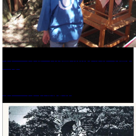
［イベント］第41回 河童大明神夏の大祭「河童ま
つり」
［イベント］水天宮夏大祭