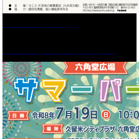
［イベント］船小屋今昔物語
［イベント］第55回 水の祭典久留米まつり