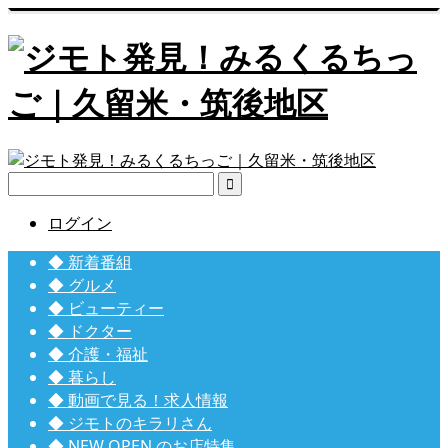

ログイン
◆ 新着番組
◆ グルメ
◆ ビューティー
◆ ドクター
◆ 介護・福祉
◆ 暮らし
◆ 動画で見る！求人情報
◆ ジモトのキラリさん
◆ NEW OPEN のお店特集