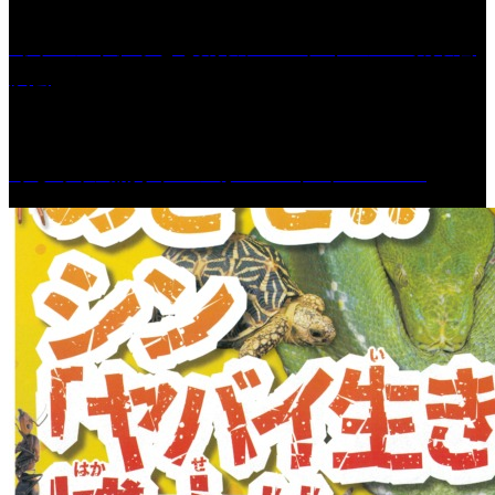
［イベント］子ども太鼓フェスティバル & 太鼓響
演会
くるめ市民流水プールが7/18（土）OPEN！