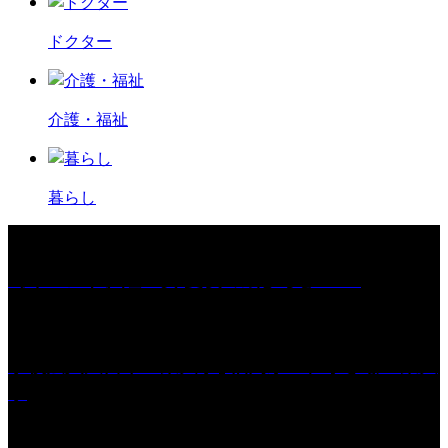
ドクター
介護・福祉
暮らし
［イベント］紅乙女 夏夜の蔵びらき2026
学校法人久留米工業大学│福岡県一、小さな工業大
学