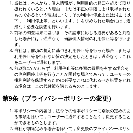
当社は，本人から，個人情報が，利用目的の範囲を超えて取り
扱われているという理由，または不正の手段により取得された
ものであるという理由により，その利用の停止または消去（以
下，「利用停止等」といいます。）を求められた場合には，遅
滞なく必要な調査を行います。
前項の調査結果に基づき，その請求に応じる必要があると判断
した場合には，遅滞なく，当該個人情報の利用停止等を行いま
す。
当社は，前項の規定に基づき利用停止等を行った場合，または
利用停止等を行わない旨の決定をしたときは，遅滞なく，これ
をユーザーに通知します。
前2項にかかわらず，利用停止等に多額の費用を有する場合そ
の他利用停止等を行うことが困難な場合であって，ユーザーの
権利利益を保護するために必要なこれに代わるべき措置をとれ
る場合は，この代替策を講じるものとします。
第9条（プライバシーポリシーの変更）
本ポリシーの内容は，法令その他本ポリシーに別段の定めのあ
る事項を除いて，ユーザーに通知することなく，変更すること
ができるものとします。
当社が別途定める場合を除いて，変更後のプライバシーポリシ