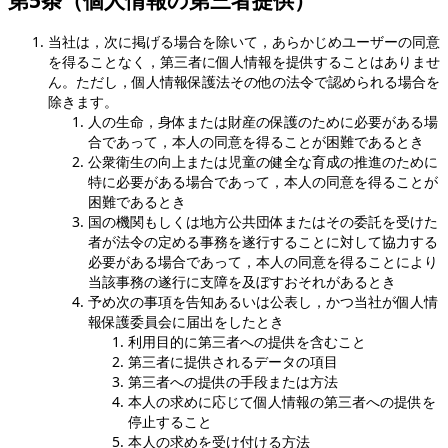
当社は，次に掲げる場合を除いて，あらかじめユーザーの同意
を得ることなく，第三者に個人情報を提供することはありませ
ん。ただし，個人情報保護法その他の法令で認められる場合を
除きます。
人の生命，身体または財産の保護のために必要がある場
合であって，本人の同意を得ることが困難であるとき
公衆衛生の向上または児童の健全な育成の推進のために
特に必要がある場合であって，本人の同意を得ることが
困難であるとき
国の機関もしくは地方公共団体またはその委託を受けた
者が法令の定める事務を遂行することに対して協力する
必要がある場合であって，本人の同意を得ることにより
当該事務の遂行に支障を及ぼすおそれがあるとき
予め次の事項を告知あるいは公表し，かつ当社が個人情
報保護委員会に届出をしたとき
利用目的に第三者への提供を含むこと
第三者に提供されるデータの項目
第三者への提供の手段または方法
本人の求めに応じて個人情報の第三者への提供を
停止すること
本人の求めを受け付ける方法