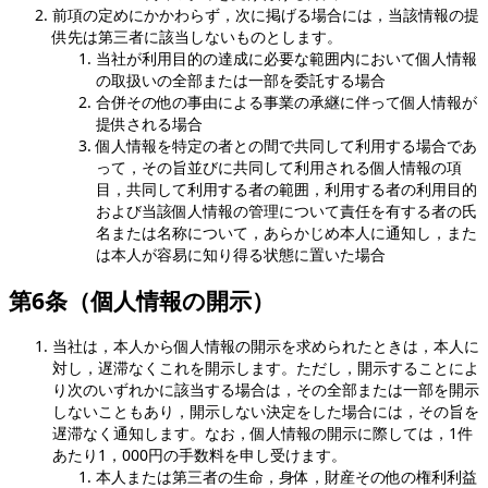
前項の定めにかかわらず，次に掲げる場合には，当該情報の提
供先は第三者に該当しないものとします。
当社が利用目的の達成に必要な範囲内において個人情報
の取扱いの全部または一部を委託する場合
合併その他の事由による事業の承継に伴って個人情報が
提供される場合
個人情報を特定の者との間で共同して利用する場合であ
って，その旨並びに共同して利用される個人情報の項
目，共同して利用する者の範囲，利用する者の利用目的
および当該個人情報の管理について責任を有する者の氏
名または名称について，あらかじめ本人に通知し，また
は本人が容易に知り得る状態に置いた場合
第6条（個人情報の開示）
当社は，本人から個人情報の開示を求められたときは，本人に
対し，遅滞なくこれを開示します。ただし，開示することによ
り次のいずれかに該当する場合は，その全部または一部を開示
しないこともあり，開示しない決定をした場合には，その旨を
遅滞なく通知します。なお，個人情報の開示に際しては，1件
あたり1，000円の手数料を申し受けます。
本人または第三者の生命，身体，財産その他の権利利益