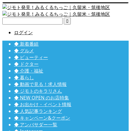

ログイン
◆ 新着番組
◆ グルメ
◆ ビューティー
◆ ドクター
◆ 介護・福祉
◆ 暮らし
◆ 動画で見る！求人情報
◆ ジモトのキラリさん
◆ NEW OPEN のお店特集
◆ お出かけ・イベント情報
◆ 人気記事ランキング
◆ キャンペーン&クーポン
◆ アンバサダー一覧