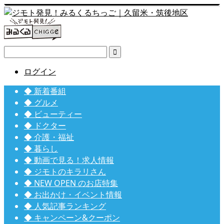

ログイン
◆ 新着番組
◆ グルメ
◆ ビューティー
◆ ドクター
◆ 介護・福祉
◆ 暮らし
◆ 動画で見る！求人情報
◆ ジモトのキラリさん
◆ NEW OPEN のお店特集
◆ お出かけ・イベント情報
◆ 人気記事ランキング
◆ キャンペーン&クーポン