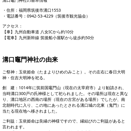
溝口竈門神社の基本情報
・住所：福岡県筑後市溝口1553
・電話番号：0942-53-4229（筑後市観光協会）
アクセス：
【車】九州自動車道 八女ICから約10分
【電車】九州新幹線 筑後船小屋駅から徒歩約50分
溝口竈門神社の由来
ご祭神：玉依姫命（たまよりひめのみこと）。その左右に春日大明
神・住吉大明神を祀る。
創 建：1014年に筑前国竈門山（現在の太宰府市）より勧請され、
当時溝口300戸の氏神様として祀られました。その場所は現在と異な
り、溝口地区の西南の場所（現在の古宮がある場所）でしたが、南
北朝時代に入り、この地にあったとされる溝口城の北東（鬼門）に
当たる現在地へ移されました。
ご利益：玉依姫命は良縁の神様ですので、縁結びのご利益があると
言われます。