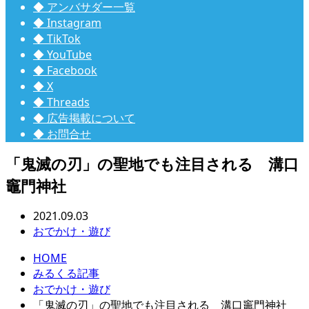
◆ アンバサダー一覧
◆ Instagram
◆ TikTok
◆ YouTube
◆ Facebook
◆ X
◆ Threads
◆ 広告掲載について
◆ お問合せ
「鬼滅の刃」の聖地でも注目される 溝口
竈門神社
2021.09.03
おでかけ・遊び
HOME
みるくる記事
おでかけ・遊び
「鬼滅の刃」の聖地でも注目される 溝口竈門神社