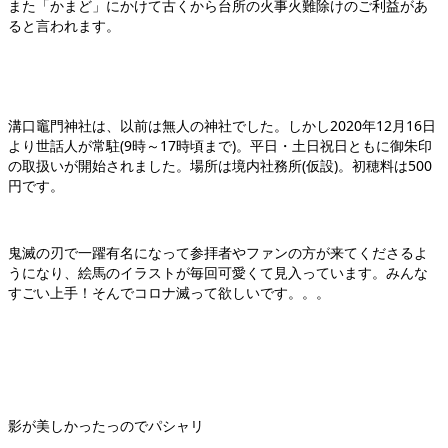
また「かまど」にかけて古くから台所の火事火難除けのご利益があ
ると言われます。
溝口竈門神社は、以前は無人の神社でした。しかし2020年12月16日
より世話人が常駐(9時～17時頃まで)。平日・土日祝日ともに御朱印
の取扱いが開始されました。場所は境内社務所(仮設)。初穂料は500
円です。
鬼滅の刃で一躍有名になって参拝者やファンの方が来てくださるよ
うになり、絵馬のイラストが毎回可愛くて見入っています。みんな
すごい上手！そんでコロナ滅って欲しいです。。。
影が美しかったっのでパシャリ