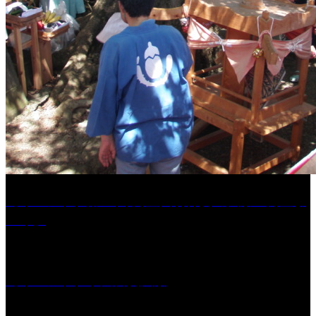
［イベント］第41回 河童大明神夏の大祭「河童ま
つり」
［イベント］水天宮夏大祭