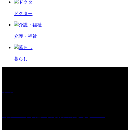
ドクター
介護・福祉
暮らし
［プレゼント］「火曜日はスーパーへ」ペアチケ
ット
［イベント］紅乙女 夏夜の蔵びらき2026