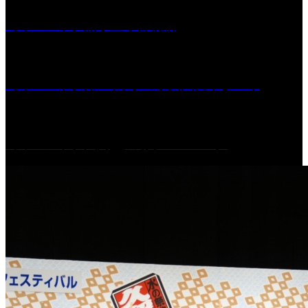
［イベント］船小屋今昔物語
［イベント］第55回 水の祭典久留米まつり
［イベント］六角堂広場サマーパーク