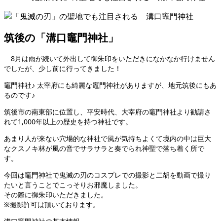
筑後の「溝口竈門神社」
8月は雨が続いて外出して御朱印をいただきになかなか行けません
でしたが、少し前に行ってきました！
竈門神社♪ 太宰府にも綺麗な竈門神社がありますが、地元筑後にもあ
るのです♪
筑後市の南東部に位置し、平安時代、大宰府の竈門神社より勧請さ
れて1,000年以上の歴史を持つ神社です。
あまり人が来ない穴場的な神社で風が気持ちよくて境内の中は巨大
なクスノキ林が風の音でサラサラと奏でられ神聖で落ち着く所で
す。
今回は竈門神社で鬼滅の刃のコスプレでの撮影と二胡を動画で撮り
たいと言うことでこっそりお邪魔しました。
その際に御朱印いただきました。
※撮影許可は頂いております。