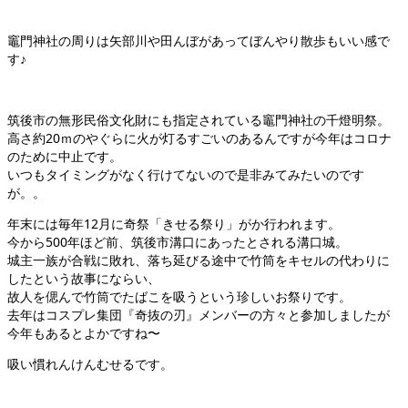
竈門神社の周りは矢部川や田んぼがあってぼんやり散歩もいい感で
す♪
筑後市の無形民俗文化財にも指定されている竈門神社の千燈明祭。
高さ約20ｍのやぐらに火が灯るすごいのあるんですが今年はコロナ
のために中止です。
いつもタイミングがなく行けてないので是非みてみたいのです
が。。
年末には毎年12月に奇祭「きせる祭り」がか行われます。
今から500年ほど前、筑後市溝口にあったとされる溝口城。
城主一族が合戦に敗れ、落ち延びる途中で竹筒をキセルの代わりに
したという故事にならい、
故人を偲んで竹筒でたばこを吸うという珍しいお祭りです。
去年はコスプレ集団『奇抜の刃』メンバーの方々と参加しましたが
今年もあるとよかですね〜
吸い慣れんけんむせるです。