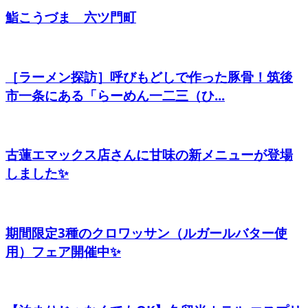
鮨こうづま 六ツ門町
［ラーメン探訪］呼びもどしで作った豚骨！筑後
市一条にある「らーめん一二三（ひ...
古蓮エマックス店さんに甘味の新メニューが登場
しました✨
期間限定3種のクロワッサン（ルガールバター使
用）フェア開催中✨