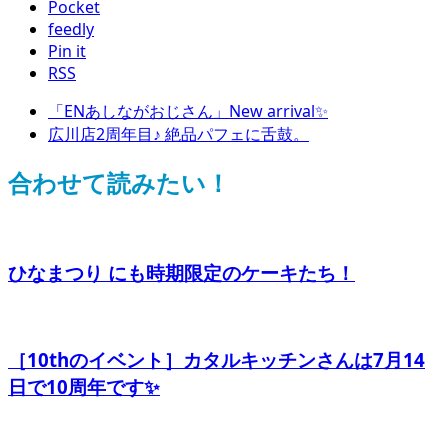
Pocket
feedly
Pin it
RSS
「ENあしながおじさん」New arrival✨
広川店2周年目♪ 絶品パフェに舌鼓。
合わせて読みたい！
ひなまつり にも時期限定のケーキたち！
［10thのイベント］カタルキッチンさんは7月14
日で10周年です✨