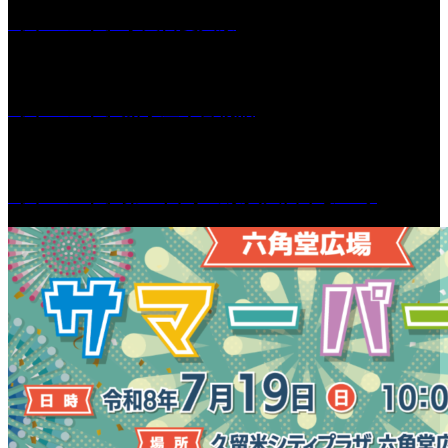
［イベント］水天宮夏大祭
［イベント］船小屋今昔物語
［イベント］第55回 水の祭典久留米まつり