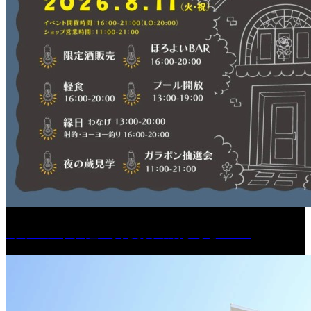
［イベント］紅乙女 夏夜の蔵びらき2026