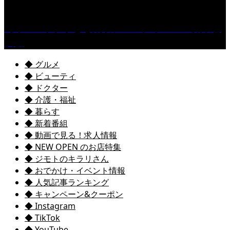
［イベント］子ども太鼓フェスティバル & 太鼓響
演会
◆ グルメ
◆ ビューティ
◆ ドクター
◆ 介護・福祉
◆ 暮らす
◆ 新着番組
◆ 動画で見る！求人情報
◆ NEW OPEN のお店特集
◆ ジモトのキラリさん
◆ おでかけ・イベント情報
◆ 人気記事ランキング
◆ キャンペーン&クーポン
◆ Instagram
◆ TikTok
◆ YouTube