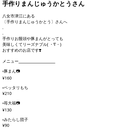
手作りまんじゅうかとうさん
八女市津江にある
〔手作りまんじゅうかとう〕さんへ
.
.
手作りお饅頭や豚まんがとっても
美味しくてリーズナブル( ・∇・)
おすすめのお店です❣️
メニュー_____________________
▫︎豚まん📷
¥160
▫︎ベッタリもち
¥210
▫︎苺大福📷
¥130
▫︎みたらし団子
¥90