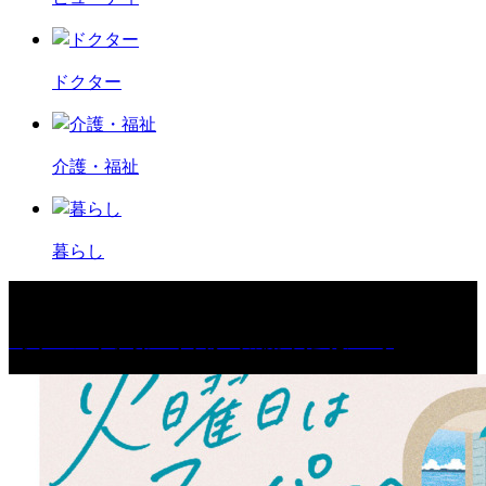
ドクター
介護・福祉
暮らし
［イベント］第67回 篠山城跡 鈴虫まつり