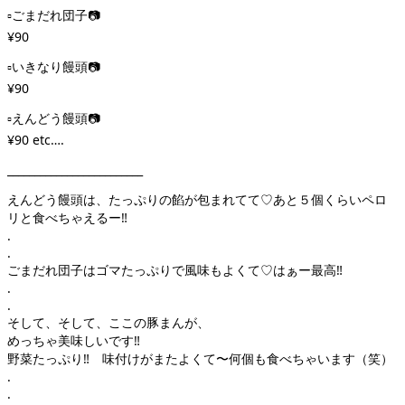
▫︎ごまだれ団子📷
¥90
▫︎いきなり饅頭📷
¥90
▫︎えんどう饅頭📷
¥90 etc….
_________________________
えんどう饅頭は、たっぷりの餡が包まれてて♡あと５個くらいペロ
リと食べちゃえるー‼︎
.
.
ごまだれ団子はゴマたっぷりで風味もよくて♡はぁー最高‼︎
.
.
そして、そして、ここの豚まんが、
めっちゃ美味しいです‼︎
野菜たっぷり‼︎ 味付けがまたよくて〜何個も食べちゃいます（笑）
.
.