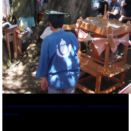
［イベント］第41回 河童大明神夏の大祭「河童ま
つり」