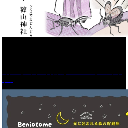
［イベント］第67回 篠山城跡 鈴虫まつり
［プレゼント］「火曜日はスーパーへ」ペアチケ
ット