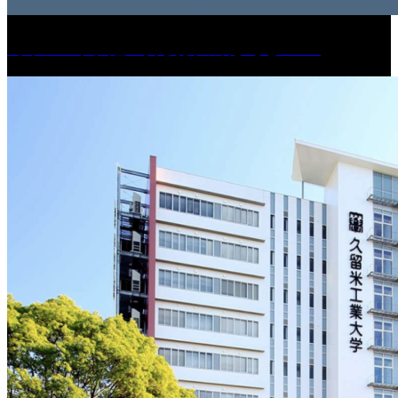
［イベント］紅乙女 夏夜の蔵びらき2026