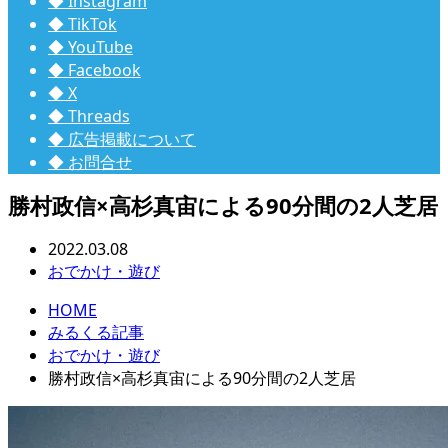
◆ Instagram
◆ TikTok
◆ YouTube
◆ Facebook
◆ X
◆ Threads
◆ 広告掲載について
◆ お問合せ
勝村政信×高杉真宙による90分間の2人芝居
2022.03.08
おでかけ・遊び
HOME
みるくる記事
おでかけ・遊び
勝村政信×高杉真宙による90分間の2人芝居