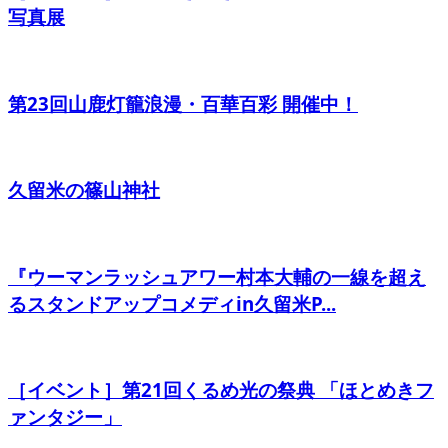
写真展
第23回山鹿灯籠浪漫・百華百彩 開催中！
久留米の篠山神社
『ウーマンラッシュアワー村本大輔の一線を超え
るスタンドアップコメディin久留米P...
［イベント］第21回くるめ光の祭典 「ほとめきフ
ァンタジー」