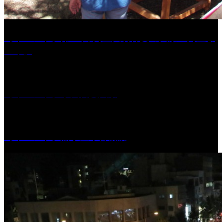
［イベント］第41回 河童大明神夏の大祭「河童ま
つり」
［イベント］水天宮夏大祭
［イベント］船小屋今昔物語