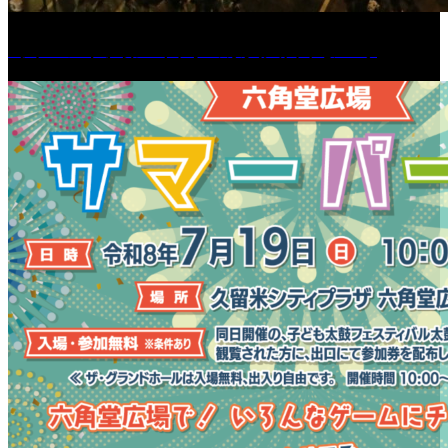
［イベント］第55回 水の祭典久留米まつり