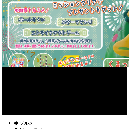
［イベント］六角堂広場サマーパーク
［イベント］子ども太鼓フェスティバル & 太鼓響
演会
◆ グルメ