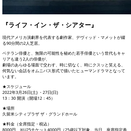
『ライフ・イン・ザ・シアター』
現代アメリカ演劇界を代表する劇作家、デヴィッド・マメットが綴
る90分間の2人芝居。
ベテラン俳優と、無限の可能性を秘めた若手俳優という世代もキャ
リアも違う2人の俳優が、
劇場のあらゆる場面で交わす、時に切なく、時にクスッと笑える、
何気ない会話をオムニバス形式で描いたヒューマンドラマとなって
います。
★スケジュール
2022年3月26日(土) ・27日(日)
13：30 開演（開場12：45）
★場所
久留米シティプラザ ザ・グランドホール
★料金（全席指定・税込）
8000円 ※U25チケット4000円（25歳以下対象。当日、座席指定券