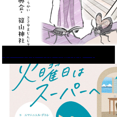
［イベント］第67回 篠山城跡 鈴虫まつり