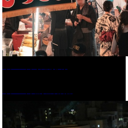
［イベント］水天宮夏大祭
［イベント］船小屋今昔物語