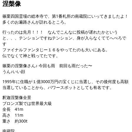
涅槃像
篠栗四国霊場の総本寺で、第1番札所の南蔵院にいってきましたよ！
多くのお遍路さんが訪れるところ。
行ったのは先月！！！ なんでこんなに投稿が遅れたかという
と、、、テンションですねテンション、身が入らなくててへぺろで
す
ファイナルファンタじー１６をやってたのも大いにある。
仏でなくて神と戦ってたです。
篠栗の涅槃像さん♪ 今回も雨 前回も雨だった〜
うん♪いい顔
1995年に住職が１億3000万円の宝くじに当選し、その後何度も高額
当選していることから、パワースポットとしても有名です。
釈迦涅槃像全景
ブロンズ製では世界最大級
全長 41m
高さ 11m
重さ 約300t
南蔵院