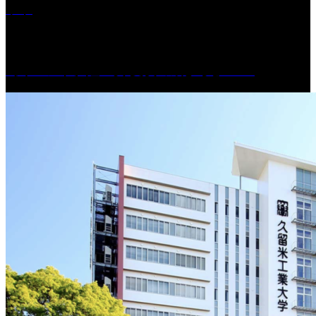
ット
［イベント］紅乙女 夏夜の蔵びらき2026