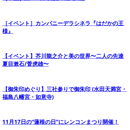
［イベント］カンパニーデラシネラ『はだかの王
様』
【イベント】芥川龍之介と美の世界〜二人の先達
夏目漱石/菅虎雄〜
【御朱印めぐり】三社参りで御朱印 (水田天満宮・
福島八幡宮・如意寺)
11月17日の“蓮根の日”にレンコンまつり開催！