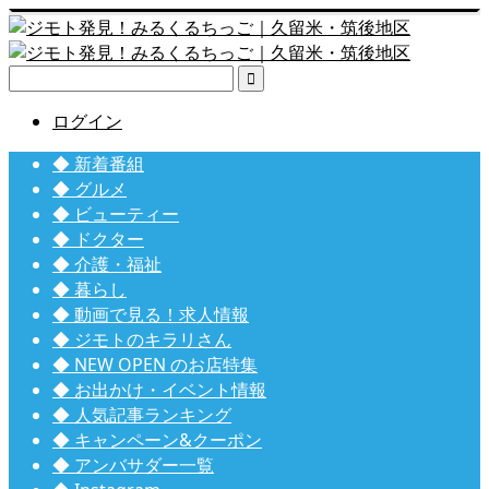

ログイン
◆ 新着番組
◆ グルメ
◆ ビューティー
◆ ドクター
◆ 介護・福祉
◆ 暮らし
◆ 動画で見る！求人情報
◆ ジモトのキラリさん
◆ NEW OPEN のお店特集
◆ お出かけ・イベント情報
◆ 人気記事ランキング
◆ キャンペーン&クーポン
◆ アンバサダー一覧