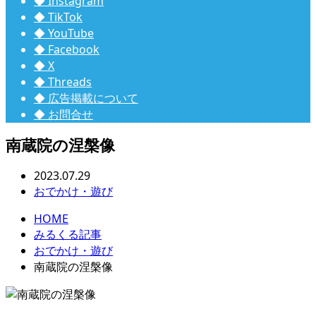
◆ Instagram
◆ TikTok
◆ YouTube
◆ Facebook
◆ X
◆ Threads
◆ 広告掲載について
◆ お問合せ
南蔵院の涅槃像
2023.07.29
おでかけ・遊び
HOME
みるくる記事
おでかけ・遊び
南蔵院の涅槃像