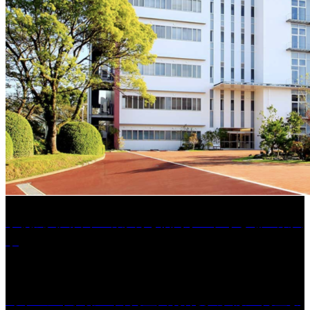
学校法人久留米工業大学│福岡県一、小さな工業大
学
［イベント］第41回 河童大明神夏の大祭「河童ま