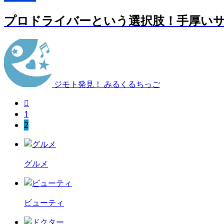
プロドライバーという選択肢！手厚い
ジモト発見！ みるくるちっご

1
2
グルメ
ビューティ