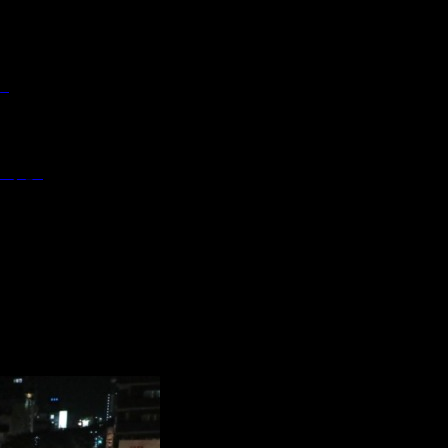
学
つり」