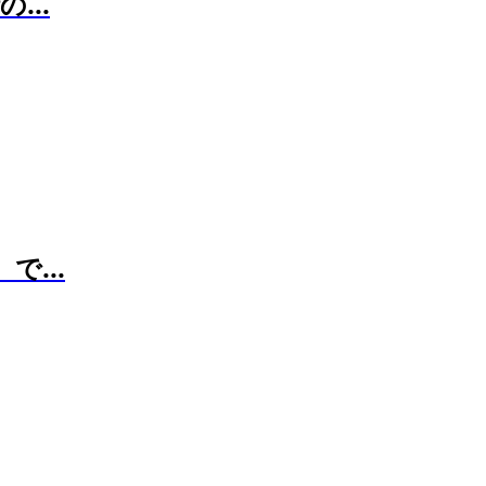
...
...