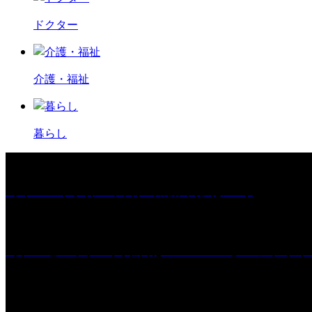
ドクター
介護・福祉
暮らし
［イベント］第67回 篠山城跡 鈴虫まつり
［プレゼント］「火曜日はスーパーへ」ペアチケッ
［イベント］紅乙女 夏夜の蔵びらき2026