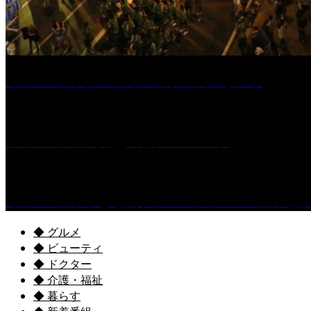
［イベント］第55回 水の祭典久留米まつり
［イベント］六角堂広場サマーパーク
［イベント］子ども太鼓フェスティバル & 太鼓響
◆ グルメ
◆ ビューティ
◆ ドクター
◆ 介護・福祉
◆ 暮らす