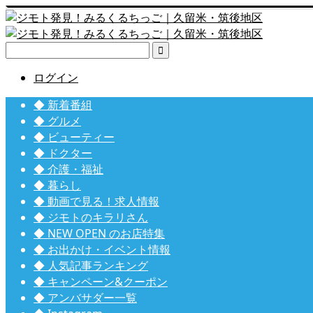

ログイン
◆ 新着番組
◆ グルメ
◆ ビューティー
◆ ドクター
◆ 介護・福祉
◆ 暮らし
◆ 動画で見る！求人情報
◆ ジモトのキラリさん
◆ NEW OPEN のお店特集
◆ お出かけ・イベント情報
◆ 人気記事ランキング
◆ キャンペーン&クーポン
◆ アンバサダー一覧