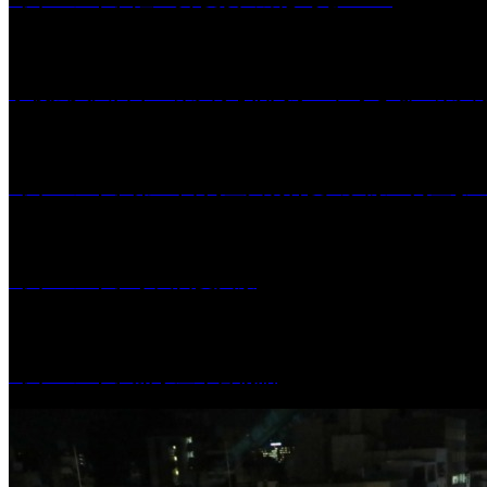
学校法人久留米工業大学│福岡県一、小さな工業大
［イベント］第41回 河童大明神夏の大祭「河童ま
［イベント］水天宮夏大祭
［イベント］船小屋今昔物語