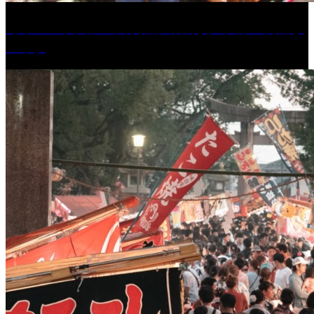
［イベント］第41回 河童大明神夏の大祭「河童ま
つり」