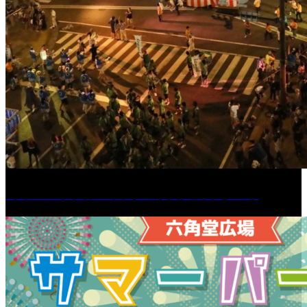
［イベント］第55回 水の祭典久留米まつり