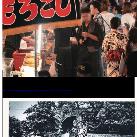
［イベント］水天宮夏大祭