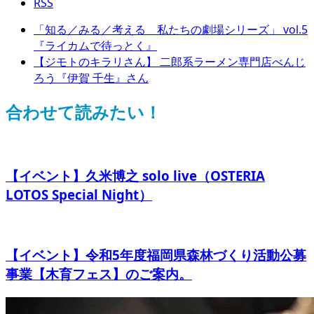
RSS
「知る／みる／考える 私たちの劇場シリーズ」 vol.5
『ライカムで待っとく』
【ジモトのキラリさん】 二郎系ラーメン専門店べんじ
ろう『伊賀 千生』さん
合わせて読みたい！
【イベント】久米博之 solo live（OSTERIA
LOTOS Special Night）
【イベント】令和5年度福岡県森林づくり活動公募
事業【木育フェス】のご案内。