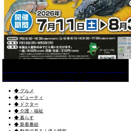
［イベント］夏の特別展 『めざせ!! シン「ヤバイ
生き物」博士!! ～キケンだけど魅...
◆ グルメ
◆ ビューティ
◆ ドクター
◆ 介護・福祉
◆ 暮らす
◆ 新着番組
◆ 動画で見る！求人情報