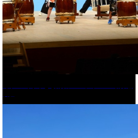
［イベント］子ども太鼓フェスティバル & 太鼓響
演会