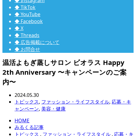
◆ Instagram
◆ TikTok
◆ YouTube
◆ Facebook
◆ X
◆ Threads
◆ 広告掲載について
◆ お問合せ
温活よもぎ蒸しサロン ビオラス Happy
2th Anniversary 〜キャンペーンのご案
内〜
2024.05.30
トピックス
,
ファッション・ライフスタイル
,
応募・キ
ャンペーン
,
美容・健康
HOME
みるくる記事
トピックス
,
ファッション・ライフスタイル
,
応募・キ