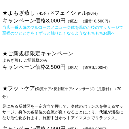
★よもぎ蒸し
×フェイシャル
（45分）
(90分)
キャンペーン価格8,000円
（税込）（通常10,500円）
当店一番人気のフルコースメニュー身体を温めた後のマッサージで
至福のひとときを！ずっと触りたくなるようなもちもちお肌へ
★ご新規様限定キャンペーン
よもぎ蒸し ご新規様のみ
キャンペーン価格2,500円
（税込）（通常3,500円）
★フットケア
(角質ケア×反射区ケア×マッサージ)
（足湯付）（70
分）
足にある反射区を一定方向で押して、身体のバランスを整えるマッ
サージ。身体の各部位の血流が良くなることにより、代謝が活発に
なり活性化されます。施術中はホットアイマスクでリラックス。
キャンペーン価格7,000円