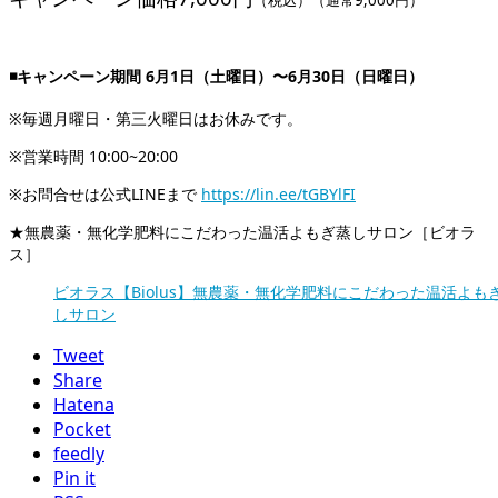
（税込）（通常9,000円）
◾️キャンペーン期間 6月1日（土曜日）〜6月30日（日曜日）
※毎週月曜日・第三火曜日はお休みです。
※営業時間 10:00~20:00
※お問合せは公式LINEまで
https://lin.ee/tGBYlFI
★無農薬・無化学肥料にこだわった温活よもぎ蒸しサロン［ビオラ
ス］
ビオラス【Biolus】無農薬・無化学肥料にこだわった温活よも
しサロン
Tweet
Share
Hatena
Pocket
feedly
Pin it