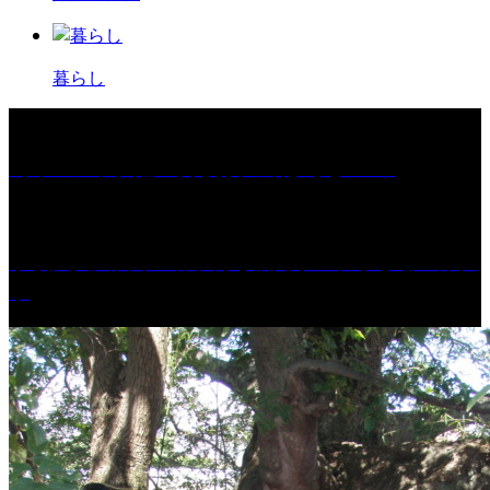
暮らし
［イベント］紅乙女 夏夜の蔵びらき2026
学校法人久留米工業大学│福岡県一、小さな工業大
学