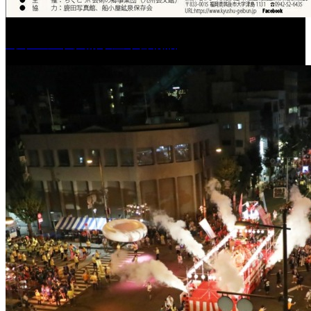
［イベント］船小屋今昔物語