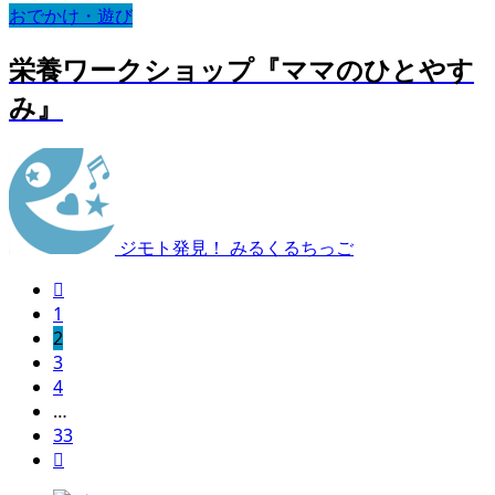
おでかけ・遊び
栄養ワークショップ『ママのひとやす
み』
ジモト発見！ みるくるちっご

1
2
3
4
…
33
