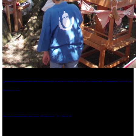
［イベント］第41回 河童大明神夏の大祭「河童ま
つり」
［イベント］水天宮夏大祭