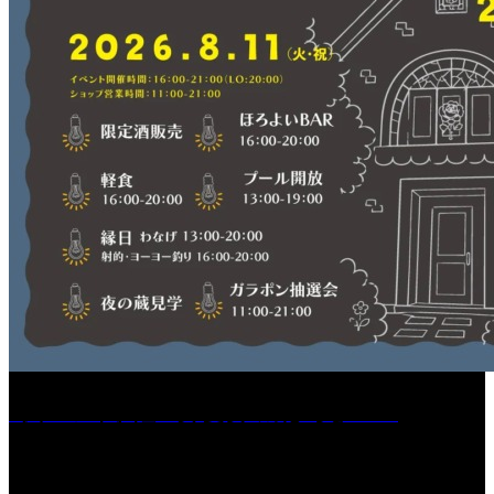
［イベント］紅乙女 夏夜の蔵びらき2026