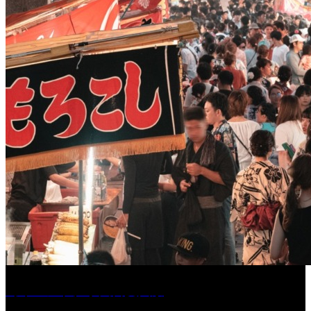
［イベント］水天宮夏大祭