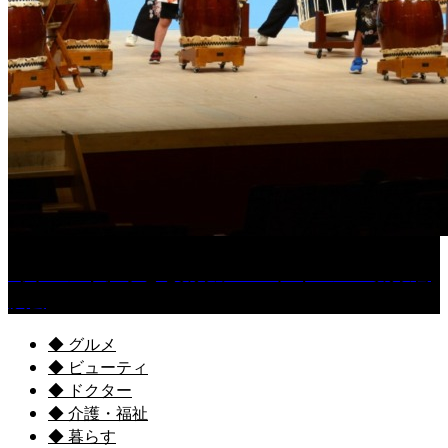
［イベント］子ども太鼓フェスティバル & 太鼓響
演会
◆ グルメ
◆ ビューティ
◆ ドクター
◆ 介護・福祉
◆ 暮らす