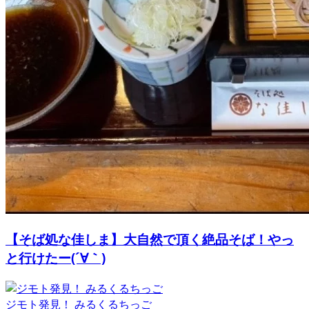
【そば処な佳しま】大自然で頂く絶品そば！やっ
と行けたー(´∀｀)
ジモト発見！ みるくるちっご