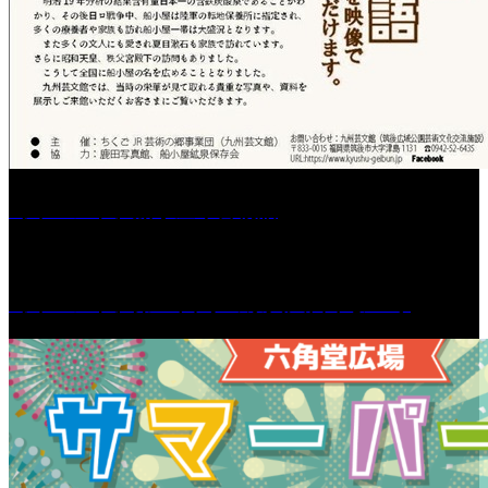
［イベント］船小屋今昔物語
［イベント］第55回 水の祭典久留米まつり