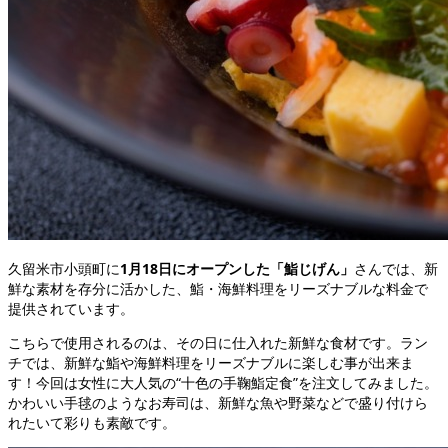
久留米市小頭町に
1月18日にオープンした「鮨じげん」
さんでは、新
鮮な素材を存分に活かした、鮨・海鮮料理をリーズナブルな料金で
提供されています。
こちらで使用されるのは、その日に仕入れた新鮮な食材です。ラン
チでは、新鮮な鮨や海鮮料理をリーズナブルに楽しむ事が出来ま
す！今回は女性に大人気の“十色の手鞠鮨定食”を注文してみました。
かわいい手毬のようなお寿司は、新鮮な魚や野菜などで盛り付けら
れたいて彩りも素敵です。