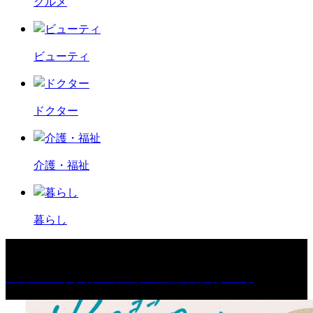
グルメ
ビューティ
ドクター
介護・福祉
暮らし
［イベント］第67回 篠山城跡 鈴虫まつり