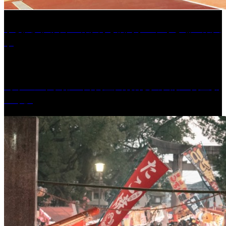
学校法人久留米工業大学│福岡県一、小さな工業大
学
［イベント］第41回 河童大明神夏の大祭「河童ま
つり」