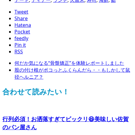
デート
,
ディナー
,
ランチ
,
久留米
,
寿司
,
海鮮
,
鮨
Tweet
Share
Hatena
Pocket
feedly
Pin it
RSS
何だか気になる“骨盤矯正”を体験レポートしました
股の付け根がポコっとふくらんだら・・もしかして鼠
径ヘルニア？
合わせて読みたい！
行列必須！お洒落すぎてビックリ😆美味しい佐賀
のパン屋さん