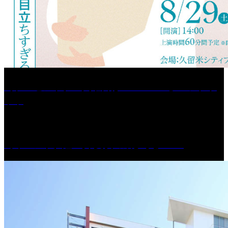
［プレゼント］「火曜日はスーパーへ」ペアチケ
ット
［イベント］紅乙女 夏夜の蔵びらき2026