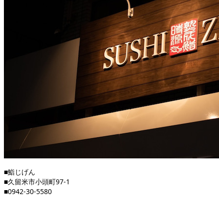
■鮨じげん
■久留米市小頭町97-1
■0942-30-5580