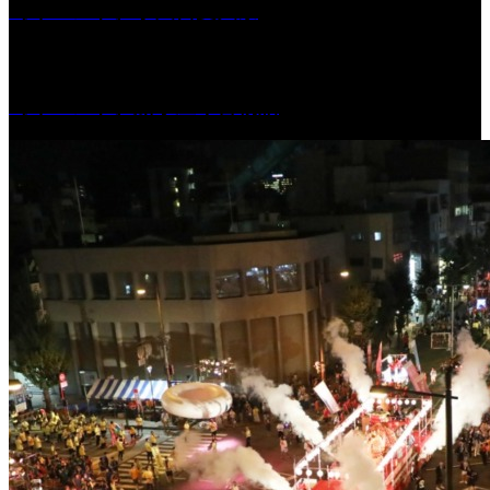
［イベント］水天宮夏大祭
［イベント］船小屋今昔物語