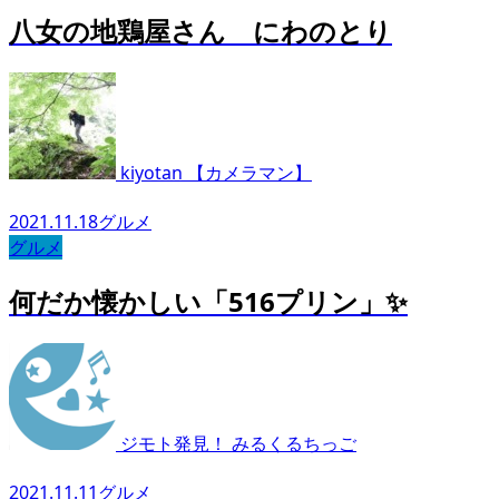
八女の地鶏屋さん にわのとり
kiyotan 【カメラマン】
2021.11.18
グルメ
グルメ
何だか懐かしい「516プリン」✨
ジモト発見！ みるくるちっご
2021.11.11
グルメ