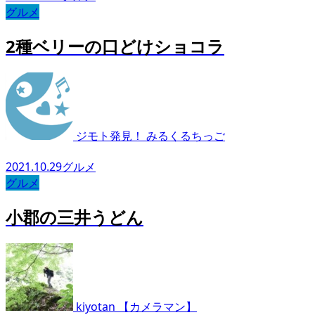
グルメ
2種ベリーの口どけショコラ
ジモト発見！ みるくるちっご
2021.10.29
グルメ
グルメ
小郡の三井うどん
kiyotan 【カメラマン】