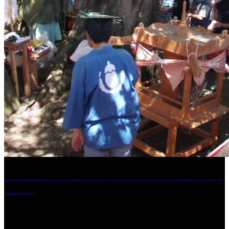
［イベント］第41回 河童大明神夏の大祭「河童ま
つり」