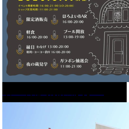
［イベント］紅乙女 夏夜の蔵びらき2026