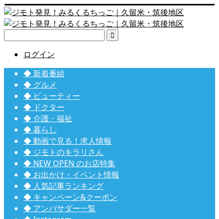

ログイン
◆ 新着番組
◆ グルメ
◆ ビューティー
◆ ドクター
◆ 介護・福祉
◆ 暮らし
◆ 動画で見る！求人情報
◆ ジモトのキラリさん
◆ NEW OPEN のお店特集
◆ お出かけ・イベント情報
◆ 人気記事ランキング
◆ キャンペーン&クーポン
◆ アンバサダー一覧