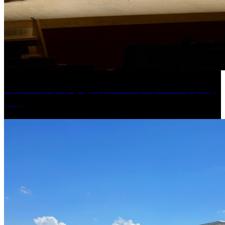
［イベント］子ども太鼓フェスティバル & 太鼓響
演会