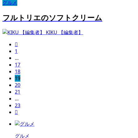
グルメ
フルトリエのソフトクリーム
KIKU 【編集者】

1
…
17
18
19
20
21
…
23

グルメ