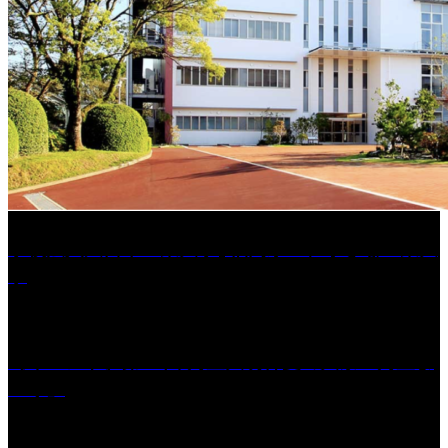
学校法人久留米工業大学│福岡県一、小さな工業大
学
［イベント］第41回 河童大明神夏の大祭「河童ま
つり」