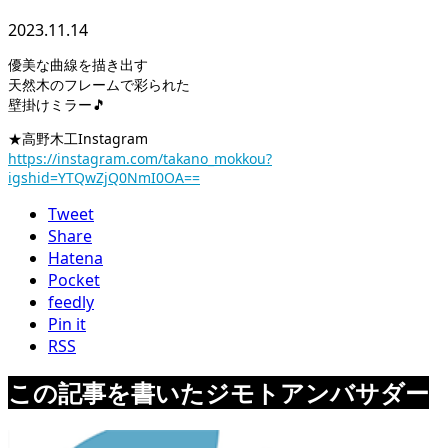
2023.11.14
優美な曲線を描き出す
天然木のフレームで彩られた
壁掛けミラー🎵
★高野木工Instagram
https://instagram.com/takano_mokkou?
igshid=YTQwZjQ0NmI0OA==
Tweet
Share
Hatena
Pocket
feedly
Pin it
RSS
この記事を書いたジモトアンバサダー