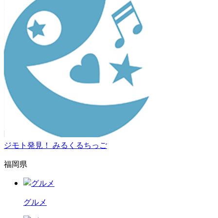
ジモト発見！ みるくるちっご
福岡県
グルメ