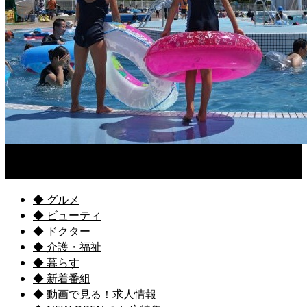
くるめ市民流水プールが7/18（土）OPEN！
◆ グルメ
◆ ビューティ
◆ ドクター
◆ 介護・福祉
◆ 暮らす
◆ 新着番組
◆ 動画で見る！求人情報