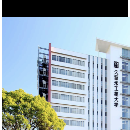
［イベント］紅乙女 夏夜の蔵びらき2026