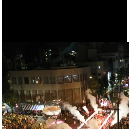
［イベント］水天宮夏大祭
［イベント］船小屋今昔物語