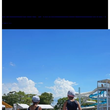
［イベント］子ども太鼓フェスティバル & 太鼓響
演会