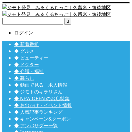

ログイン
◆ 新着番組
◆ グルメ
◆ ビューティー
◆ ドクター
◆ 介護・福祉
◆ 暮らし
◆ 動画で見る！求人情報
◆ ジモトのキラリさん
◆ NEW OPEN のお店特集
◆ お出かけ・イベント情報
◆ 人気記事ランキング
◆ キャンペーン&クーポン
◆ アンバサダー一覧