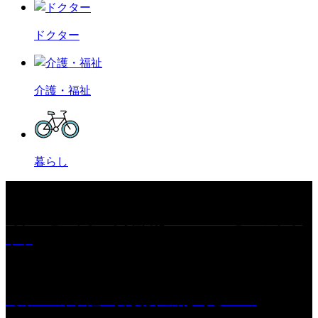
ドクター
介護・福祉
暮らし
［プレゼント］「火曜日はスーパーへ」ペアチケ
ット
［イベント］紅乙女 夏夜の蔵びらき2026