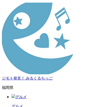
ジモト発見！ みるくるちっご
福岡県
グルメ