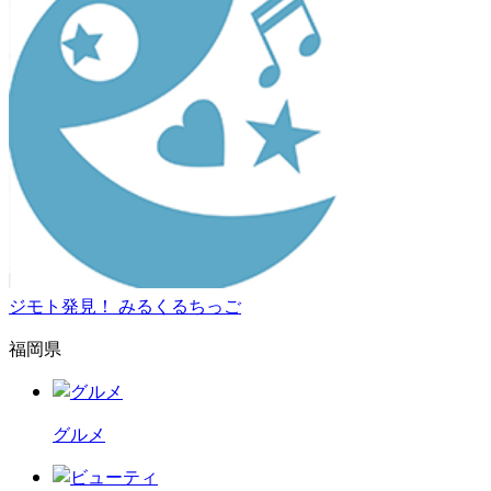
ジモト発見！ みるくるちっご
福岡県
グルメ