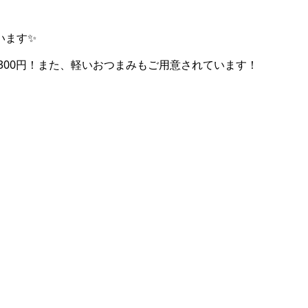
います✨
300円！また、軽いおつまみもご用意されています！