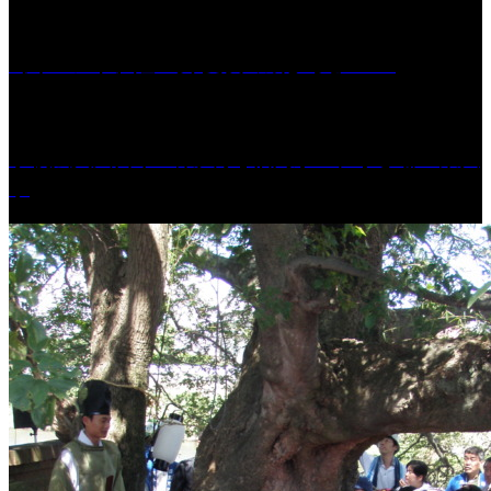
［イベント］紅乙女 夏夜の蔵びらき2026
学校法人久留米工業大学│福岡県一、小さな工業大
学