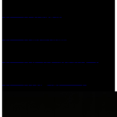
［イベント］水天宮夏大祭
［イベント］船小屋今昔物語
［イベント］第55回 水の祭典久留米まつり
［イベント］六角堂広場サマーパーク