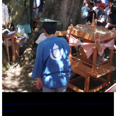
［イベント］第41回 河童大明神夏の大祭「河童ま
つり」