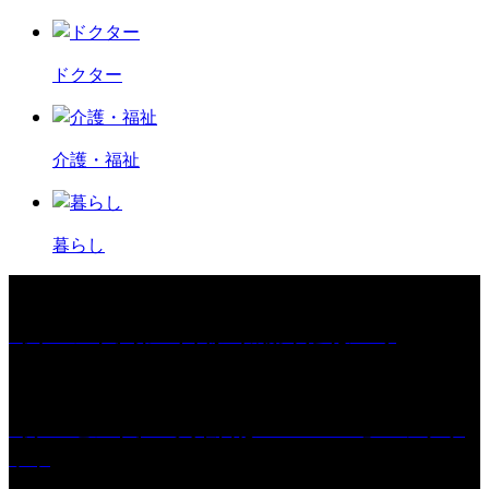
ドクター
介護・福祉
暮らし
［イベント］第67回 篠山城跡 鈴虫まつり
［プレゼント］「火曜日はスーパーへ」ペアチケ
ット