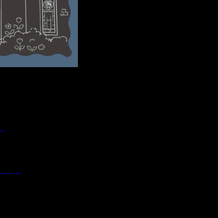
学
つり」