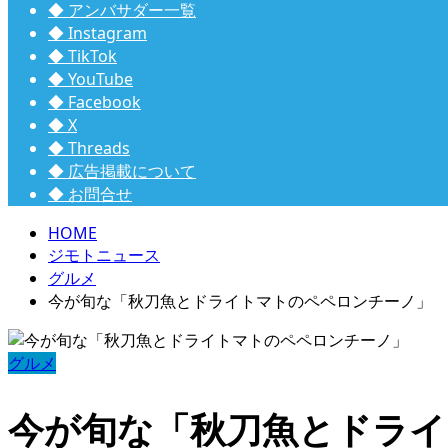
◆ アンバサダー一覧
◆ Instagram
◆ TikTok
◆ YouTube
◆ Facebook
◆ X
◆ Threads
◆ 広告掲載について
◆ お問合せ
HOME
ジモトニュース
グルメ
今が旬な「秋刀魚とドライトマトのペペロンチーノ」
グルメ
今が旬な「秋刀魚とドライ