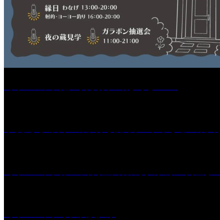
［イベント］紅乙女 夏夜の蔵びらき2026
学校法人久留米工業大学│福岡県一、小さな工業大
［イベント］第41回 河童大明神夏の大祭「河童ま
［イベント］水天宮夏大祭