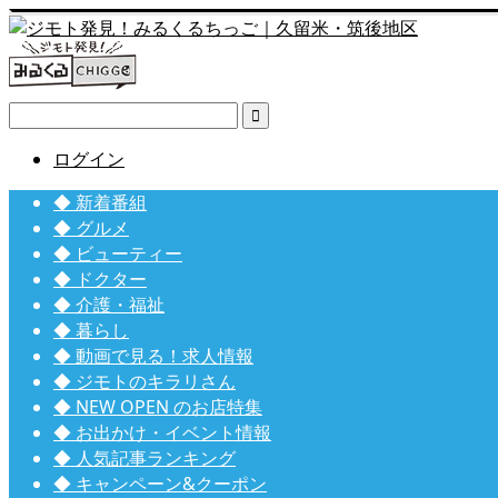

ログイン
◆ 新着番組
◆ グルメ
◆ ビューティー
◆ ドクター
◆ 介護・福祉
◆ 暮らし
◆ 動画で見る！求人情報
◆ ジモトのキラリさん
◆ NEW OPEN のお店特集
◆ お出かけ・イベント情報
◆ 人気記事ランキング
◆ キャンペーン&クーポン