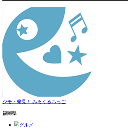
ジモト発見！ みるくるちっご
福岡県