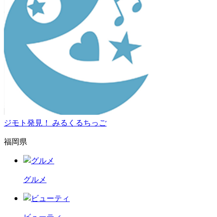
ジモト発見！ みるくるちっご
福岡県
グルメ