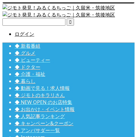

ログイン
◆ 新着番組
◆ グルメ
◆ ビューティー
◆ ドクター
◆ 介護・福祉
◆ 暮らし
◆ 動画で見る！求人情報
◆ ジモトのキラリさん
◆ NEW OPEN のお店特集
◆ お出かけ・イベント情報
◆ 人気記事ランキング
◆ キャンペーン&クーポン
◆ アンバサダー一覧