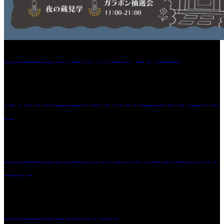
［イベント］紅乙女 夏夜の蔵びらき2026
学校法人久留米工業大学│福岡県一、小さな工業大
学
［イベント］第41回 河童大明神夏の大祭「河童ま
つり」
［イベント］水天宮夏大祭