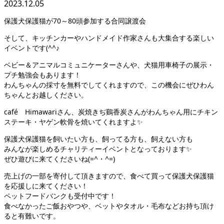
2023.12.05
保護犬保護猫が70～80頭参加する合同譲渡会
そして、キッチンカーやハンドメイド作家さんも大集合する楽しい
イベントです(^^♪
ベビー＆アニマルコミュニケーターさんや、犬猫用車椅子の展示・
プチ勉強会もあります！
わんちゃんの採寸を無料でしてくれますので、この機会にぜひわん
ちゃんとお越しください。
café Himawariさん、炭焼きぢ鷄香炭さんがわんちゃん用にチキン
ステーキ・ヤゲン軟骨を焼いてくれますよ✨
保護犬保護猫を飼いたい方も、飼ってる方も、飼えない方も
みんなが楽しめるチャリティーイベントとなっております✨
ぜひ遊びに来てくださいね(=^・^=)
売上げの一部を寄付して頂きますので、食べて買って保護犬保護猫
を応援しに来てください！
ペットフードバンクも受付中です！
食べなかったご飯おやつや、ベットやタオル・毛布などお持ち頂け
ると有難いです。