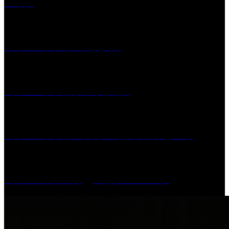
つり」
［イベント］水天宮夏大祭
［イベント］船小屋今昔物語
［イベント］第55回 水の祭典久留米まつり
［イベント］六角堂広場サマーパーク