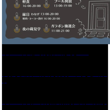
［イベント］紅乙女 夏夜の蔵びらき2026
学校法人久留米工業大学│福岡県一、小さな工業大
学
［イベント］第41回 河童大明神夏の大祭「河童ま
つり」