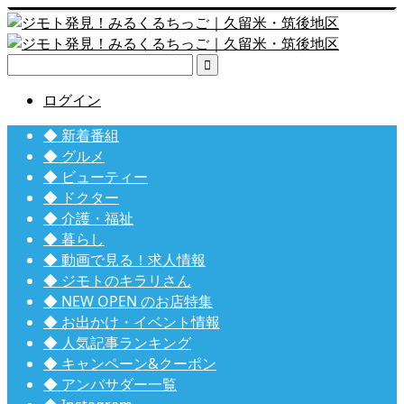

ログイン
◆ 新着番組
◆ グルメ
◆ ビューティー
◆ ドクター
◆ 介護・福祉
◆ 暮らし
◆ 動画で見る！求人情報
◆ ジモトのキラリさん
◆ NEW OPEN のお店特集
◆ お出かけ・イベント情報
◆ 人気記事ランキング
◆ キャンペーン&クーポン
◆ アンバサダー一覧