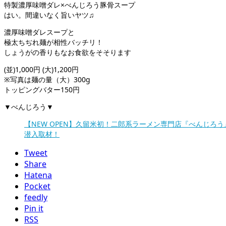
特製濃厚味噌ダレ×べんじろう豚骨スープ
はい。間違いなく旨いヤツ♫
濃厚味噌ダレスープと
極太ちぢれ麺が相性バッチリ！
しょうがの香りもなお食欲をそそります
(並)1,000円 (大)1,200円
※写真は麺の量（大）300g
トッピングバター150円
▼べんじろう▼
【NEW OPEN】久留米初！二郎系ラーメン専門店『べんじろう
潜入取材！
Tweet
Share
Hatena
Pocket
feedly
Pin it
RSS