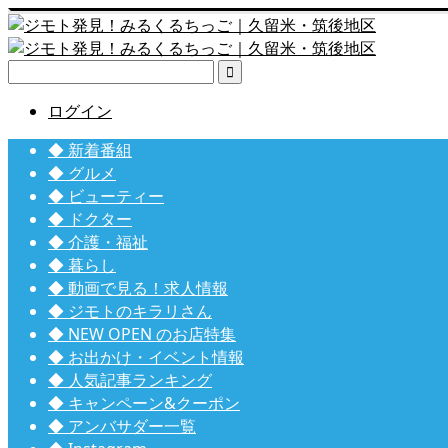

ログイン
◆ 新着番組
◆ グルメ
◆ ビューティー
◆ ドクター
◆ 介護・福祉
◆ 暮らし
◆ 動画で見る！求人情報
◆ ジモトのキラリさん
◆ NEW OPEN のお店特集
◆ お出かけ・イベント情報
◆ 人気記事ランキング
◆ キャンペーン&クーポン
◆ アンバサダー一覧