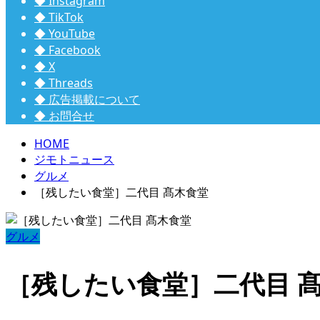
◆ Instagram
◆ TikTok
◆ YouTube
◆ Facebook
◆ X
◆ Threads
◆ 広告掲載について
◆ お問合せ
HOME
ジモトニュース
グルメ
［残したい食堂］二代目 髙木食堂
グルメ
［残したい食堂］二代目 