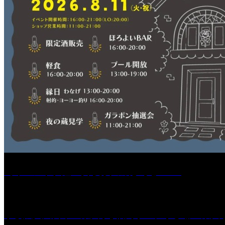
［イベント］紅乙女 夏夜の蔵びらき2026
学校法人久留米工業大学│福岡県一、小さな工業大