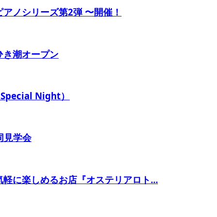
ピアノシリーズ第2弾 〜開催！
 ひき潮オープン
pecial Night）
同見学会
気軽に楽しめるお店『オステリアロト...