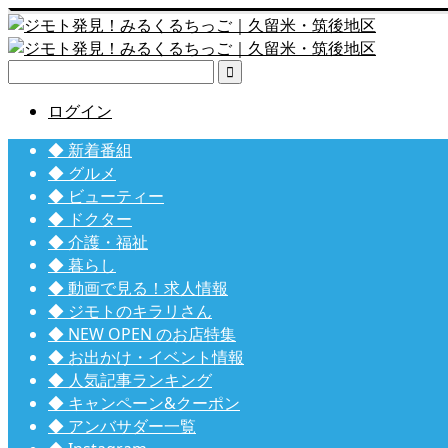

ログイン
◆ 新着番組
◆ グルメ
◆ ビューティー
◆ ドクター
◆ 介護・福祉
◆ 暮らし
◆ 動画で見る！求人情報
◆ ジモトのキラリさん
◆ NEW OPEN のお店特集
◆ お出かけ・イベント情報
◆ 人気記事ランキング
◆ キャンペーン&クーポン
◆ アンバサダー一覧