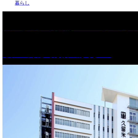
暮らし
［プレゼント］「火曜日はスーパーへ」ペアチケッ
［イベント］紅乙女 夏夜の蔵びらき2026