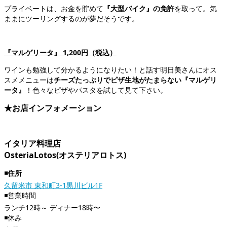
プライベートは、お金を貯めて
『大型バイク』の免許
を取って。気
ままにツーリングするのが夢だそうです。
『マルゲリータ』 1,200円（税込）
ワインも勉強して分かるようになりたい！と話す明日美さんにオス
スメメニューは
チーズたっぷりでピザ生地がたまらない『マルゲリ
ータ』
！色々なピザやパスタを試して見て下さい。
★お店インフォメーション
イタリア料理店
OsteriaLotos(オステリアロトス)
◾️住所
久留米市 東和町3-1黒川ビル1F
◾️営業時間
ランチ12時～ ディナー18時〜
◾️休み