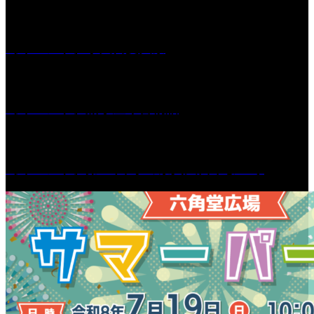
［イベント］水天宮夏大祭
［イベント］船小屋今昔物語
［イベント］第55回 水の祭典久留米まつり