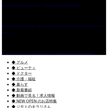
［イベント］六角堂広場サマーパーク
［イベント］子ども太鼓フェスティバル & 太鼓響
演会
くるめ市民流水プールが7/18（土）OPEN！
◆ グルメ
◆ ビューティ
◆ ドクター
◆ 介護・福祉
◆ 暮らす
◆ 新着番組
◆ 動画で見る！求人情報
◆ NEW OPEN のお店特集
◆ ジモトのキラリさん