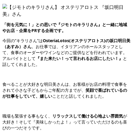
「街を元気に！」との思いで『ジモトのキラリさん』と一緒に地域
やお店・企業をPRする企画です。
今回の“キラリさん”は
OsteriaLotos(オステリアロトス)の坂口明日美
（あすみ）さん
。お仕事では、イタリアンのホールスタッフとし
て、食事のオーダーやワインなどのご提供などを行われています。
アルバイトとして
『また来たい！って言われるお店にしたい！』
と
話してくれました。
食べることが大好きな明日美さんは、お客様がお店の料理で食事を
されて小さな子どもからご年配の方までが、
笑顔で喜ばれているの
が仕事をしていて、嬉しい
ことだと話してくれました。
職場も緊張する事もなく、
リラックスして働ける心地よい雰囲気
が
大好き！そして『美味しかったよ！』って言っていただけるのも喜
びの一つだそうです。