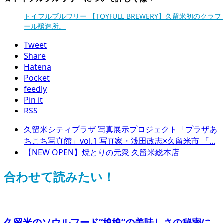
トイフルブルワリー 【TOYFULL BREWERY】久留米初のクラ
ール醸造所。
Tweet
Share
Hatena
Pocket
feedly
Pin it
RSS
久留米シティプラザ 写真展示プロジェクト「プラザあ
ちこち写真館」vol.1 写真家・浅田政志×久留米市 『...
【NEW OPEN】焼とりの元衆 久留米総本店
合わせて読みたい！
久留米のソウルフード“娘娘”の美味しさの秘密に