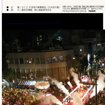
［イベント］船小屋今昔物語