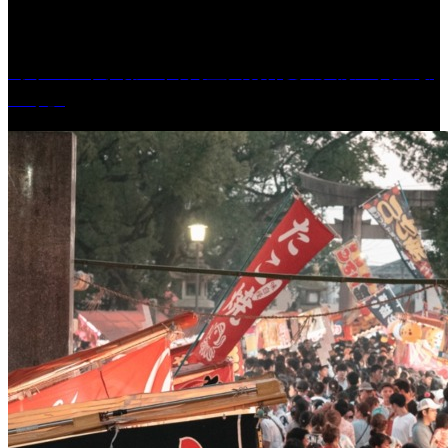
［イベント］第41回 河童大明神夏の大祭「河童ま
つり」