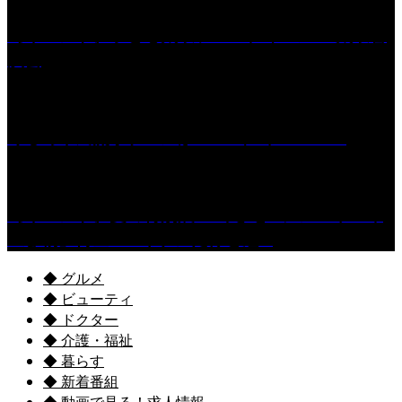
［イベント］子ども太鼓フェスティバル & 太鼓響
演会
くるめ市民流水プールが7/18（土）OPEN！
［イベント］夏の特別展 『めざせ!! シン「ヤバイ
生き物」博士!! ～キケンだけど魅...
◆ グルメ
◆ ビューティ
◆ ドクター
◆ 介護・福祉
◆ 暮らす
◆ 新着番組
◆ 動画で見る！求人情報