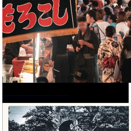
［イベント］水天宮夏大祭