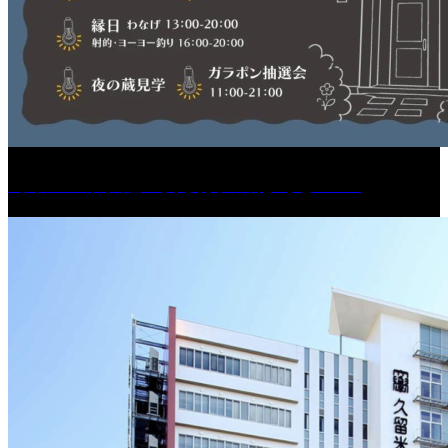
［イベント］紅乙女 夏夜の蔵びらき2026