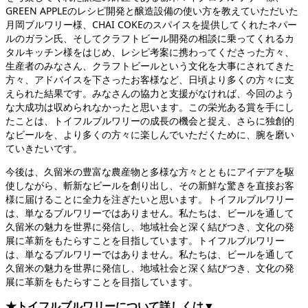
GREEN APPLEのレシピ開発と醸造設備の使い方を教えていただいた
月岡ブルワリー様、CHAI COKEのスパイスを提供してくれたネパー
ルのガラン氏、そしてクラフトビール開発の相談に乗ってくれるカ
タルキッチン様をはじめ、レシピ考案に携わってくださった方々、
生産者のみなさん、クラフトビールという文化を大事にされてきた
方々、アドバイスを下さったお客様など、日頃より多くの方々に支
えられた結果です。みなさんの協力と支援がなければ、今回のよう
な大成功は収められなかったと思います。
この栄光ある賞を手にし
たことは、トイフルブルワリーの成長の機会と捉え、さらに独創的
なビールを、より多くの方々に楽しんでいただくために、腕を磨い
ていきたいです。
今後は、久留米の豊富な農産物と多様な方々とともにアイデアを駆
使しながら、斬新なビールを創り出し、その新鮮な驚きを直接お客
様に届けることに全力を注ぎたいと思います。
トイフルブルワリー
は、単なるブルワリーではありません。私たちは、ビールを通して
久留米の魅力を世界に発信し、地域社会と深く結びつき、文化の発
展に革新をもたらすことを目指しています。
トイフルブルワリー
は、単なるブルワリーではありません。私たちは、ビールを通して
久留米の魅力を世界に発信し、地域社会と深く結びつき、文化の発
展に革新をもたらすことを目指しています。
★トイフルブルワリーについて詳しくは▼