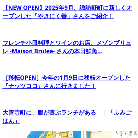
【NEW OPEN】2025年9月、諏訪野町に新しくオ
ープンした「やきにく善」さんをご紹介！
フレンチ小皿料理とワインのお店、メゾンブリュ
レ -Maison Brulee- さんの本日鮮魚...
［移転OPEN］今年の1月9日に移転オープンした
『ナッツココ』さんに行きました！
大善寺町に、腸が喜ぶランチがある。｜「ふみご
はん」