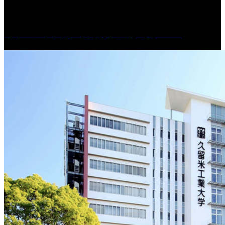
［イベント］紅乙女 夏夜の蔵びらき2026