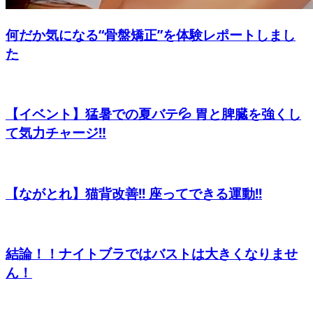
何だか気になる“骨盤矯正”を体験レポートしまし
た
【イベント】猛暑での夏バテ💦 胃と脾臓を強くし
て気力チャージ‼️
【ながとれ】猫背改善!! 座ってできる運動!!
結論！！ナイトブラではバストは大きくなりませ
ん！