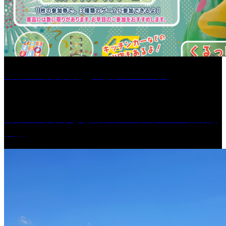
［イベント］六角堂広場サマーパーク
［イベント］子ども太鼓フェスティバル & 太鼓響
演会