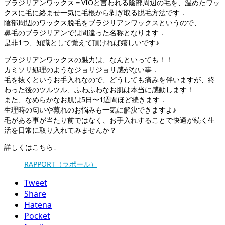
ブラジリアンワックス＝VIOと言われる陰部周辺の毛を、温めたワッ
クスに毛に絡ませ一気に毛根から剥ぎ取る脱毛方法です．
陰部周辺のワックス脱毛をブラジリアンワックスというので、
鼻毛のブラジリアンでは間違った名称となります．
是非1つ、知識として覚えて頂ければ嬉しいです♪
ブラジリアンワックスの魅力は、なんといっても！！
カミソリ処理のようなジョリジョリ感がない事．
毛を抜くというお手入れなので、どうしても痛みを伴いますが、終
わった後のツルツル、ふわふわなお肌は本当に感動します！
また、なめらかなお肌は5日〜1週間ほど続きます．
生理時の匂いや蒸れのお悩みも一気に解決できますよ♪
毛がある事が当たり前ではなく、お手入れすることで快適が続く生
活を日常に取り入れてみませんか？
詳しくはこちら↓
RAPPORT（ラポール）
Tweet
Share
Hatena
Pocket