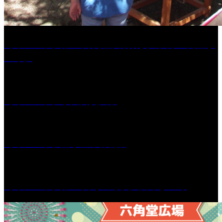
［イベント］第41回 河童大明神夏の大祭「河童ま
つり」
［イベント］水天宮夏大祭
［イベント］船小屋今昔物語
［イベント］第55回 水の祭典久留米まつり