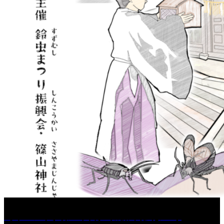
［イベント］第67回 篠山城跡 鈴虫まつり