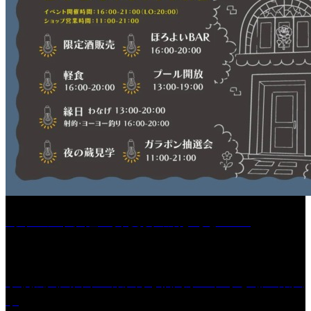
［イベント］紅乙女 夏夜の蔵びらき2026
学校法人久留米工業大学│福岡県一、小さな工業大
学