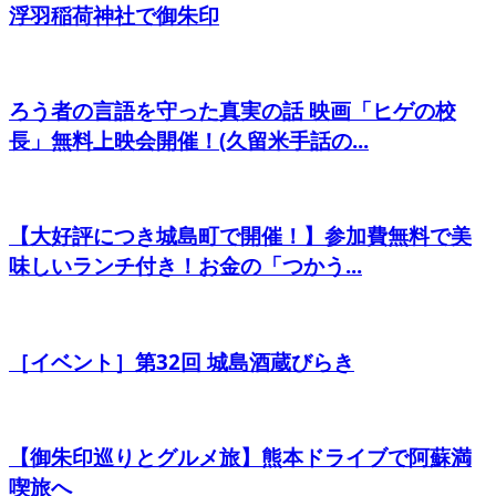
浮羽稲荷神社で御朱印
ろう者の言語を守った真実の話 映画「ヒゲの校
長」無料上映会開催！(久留米手話の...
【大好評につき城島町で開催！】参加費無料で美
味しいランチ付き！お金の「つかう...
［イベント］第32回 城島酒蔵びらき
【御朱印巡りとグルメ旅】熊本ドライブで阿蘇満
喫旅へ