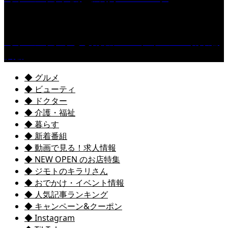
［イベント］子ども太鼓フェスティバル & 太鼓響
演会
◆ グルメ
◆ ビューティ
◆ ドクター
◆ 介護・福祉
◆ 暮らす
◆ 新着番組
◆ 動画で見る！求人情報
◆ NEW OPEN のお店特集
◆ ジモトのキラリさん
◆ おでかけ・イベント情報
◆ 人気記事ランキング
◆ キャンペーン&クーポン
◆ Instagram