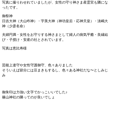
写真に撮りわせれていましたが、女性の守り神さま産霊宮も隣にな
ったです。
御祭神
日吉大神（大山咋神）・宇美大神（神功皇后・応神天皇）・淡嶋大
神（少彦名命）
夫婦円満・女性をお守りする神さまとして婦人の病気平癒・良縁結
び・子授け・安産の社とされています。
写真は恵比寿様
芸能上達守や女性守護御守、色々ありました
そういえば節分には豆まきもするし、色々ある神社だな〜としみじ
み
御朱印は力強い文字でかっこいいでした♪
篠山神社の隣ってのが良いでしょ