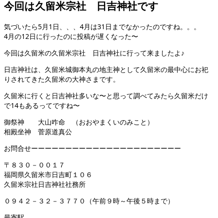
今回は久留米宗社 日吉神社です
気づいたら5月1日、、、4月は31日までなかったのですね。。。
4月の12日に行ったのに投稿が遅くなった〜
今回は久留米の久留米宗社 日吉神社に行って来ましたよ♪
日吉神社は、久留米城御本丸の地主神として久留米の最中心にお祀
りされてきた久留米の大神さまです。
久留米に行くと日吉神社多いな〜と思って調べてみたら久留米だけ
で14もあるってですね〜
御祭神 大山咋命 （おおやまくいのみこと）
相殿坐神 菅原道真公
お問合せーーーーーーーーーーーーーーーーーーーーーー
〒８３０－００１７
福岡県久留米市日吉町１０６
久留米宗社日吉神社社務所
０９４２－３２－３７７０（午前９時～午後５時まで）
最寄駅