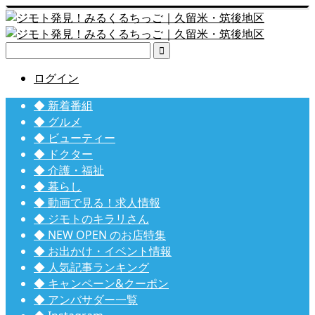

ログイン
◆ 新着番組
◆ グルメ
◆ ビューティー
◆ ドクター
◆ 介護・福祉
◆ 暮らし
◆ 動画で見る！求人情報
◆ ジモトのキラリさん
◆ NEW OPEN のお店特集
◆ お出かけ・イベント情報
◆ 人気記事ランキング
◆ キャンペーン&クーポン
◆ アンバサダー一覧