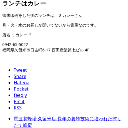
ランチはカレー
御朱印廻をした後のランチは、ミカレーさん
月・火・水のお昼しか開いてないから貴重なのです。
店名 ミカレー!!!
0942-65-5022
福岡県久留米市日吉町6-17 西田産業第七ビル 4F
Tweet
Share
Hatena
Pocket
feedly
Pin it
RSS
馬渡養蜂場 久留米店-長年の養蜂技術に培われた搾り
たて蜂蜜