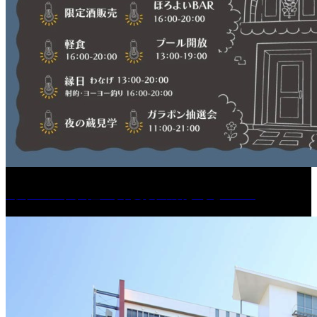
［イベント］紅乙女 夏夜の蔵びらき2026