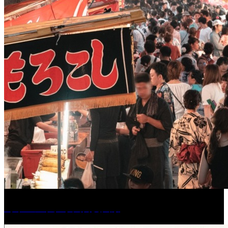
［イベント］水天宮夏大祭