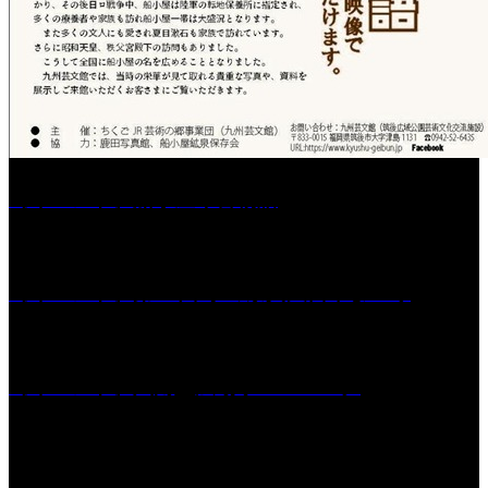
［イベント］船小屋今昔物語
［イベント］第55回 水の祭典久留米まつり
［イベント］六角堂広場サマーパーク
［イベント］子ども太鼓フェスティバル & 太鼓響