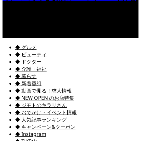
演会
くるめ市民流水プールが7/18（土）OPEN！
◆ グルメ
◆ ビューティ
◆ ドクター
◆ 介護・福祉
◆ 暮らす
◆ 新着番組
◆ 動画で見る！求人情報
◆ NEW OPEN のお店特集
◆ ジモトのキラリさん
◆ おでかけ・イベント情報
◆ 人気記事ランキング
◆ キャンペーン&クーポン
◆ Instagram