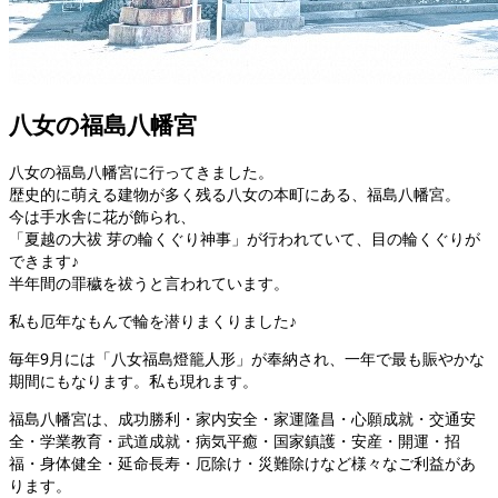
八女の福島八幡宮
八女の福島八幡宮に行ってきました。
歴史的に萌える建物が多く残る八女の本町にある、福島八幡宮。
今は手水舎に花が飾られ、
「夏越の大祓 芽の輪くぐり神事」が行われていて、目の輪くぐりが
できます♪
半年間の罪穢を祓うと言われています。
私も厄年なもんで輪を潜りまくりました♪
毎年9月には「八女福島燈籠人形」が奉納され、一年で最も賑やかな
期間にもなります。私も現れます。
福島八幡宮は、成功勝利・家内安全・家運隆昌・心願成就・交通安
全・学業教育・武道成就・病気平癒・国家鎮護・安産・開運・招
福・身体健全・延命長寿・厄除け・災難除けなど様々なご利益があ
ります。