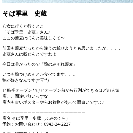
そば季里 史蔵
八女に行くと行くとこ
「そば季里 史蔵」さん♪
ここの蕎麦はほんと美味しくて〜
前回も蕎麦だったから違うの載せようとも思いましたが、、、、
史蔵さんは載せんとですわよ
今日は暑かったので「鴨のみぞれ蕎麦」
いつも鴨つけめんとか食べてます。。。
鴨が好きなんです(*'▽'*)
11時半オープンだけどオープン前から行列ができるほどの人気
店、、間違い無いっすな
店内も古いポスターやらお着物があって面白いですよ♪
ーーーーーーーーーーーーーーーーーーーー
店名 そば季里 史蔵（ふみのくら）
予約：お問い合わせ：0943-24-2227