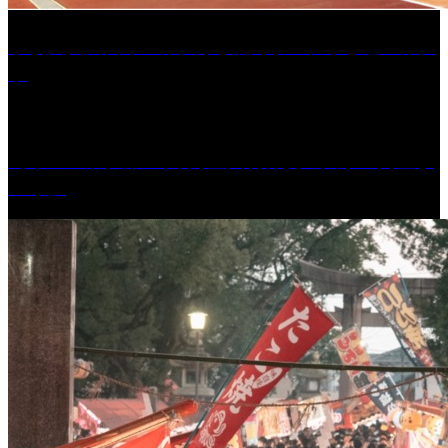
学校法人久留米工業大学│福岡県一、小さな工業大
学
［イベント］第41回 河童大明神夏の大祭「河童ま
つり」