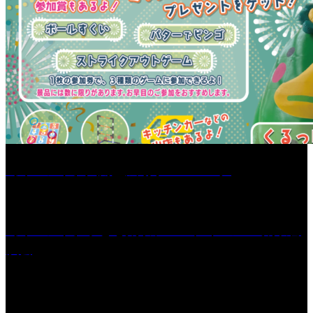
［イベント］六角堂広場サマーパーク
［イベント］子ども太鼓フェスティバル & 太鼓響
演会
くるめ市民流水プールが7/18（土）OPEN！