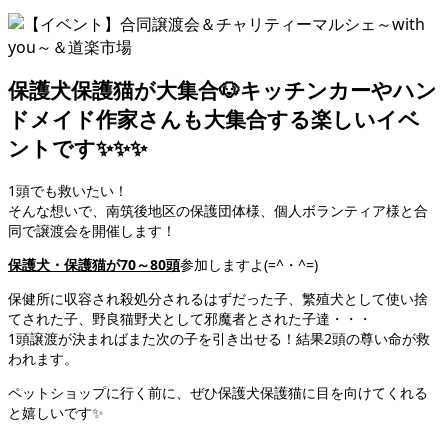
保護犬保護猫が大集合🐶キッチンカーやハン
ドメイド作家さんも大集合する楽しいイベ
ントです✨✨✨
1頭でも救いたい！
そんな想いで、南筑後地区の保護団体様、個人ボランティア様と合
同で譲渡会を開催します！
保護犬・保護猫が70～80頭
参加しますよ(=^・^=)
保健所に収容され殺処分されるはずだった子、繁殖犬として使い捨
てされた子、野良猫野犬として邪魔者とされた子達・・・
1頭譲渡が決まればまた次の子を引き出せる！結果2頭の尊い命が救
われます。
ペットショップに行く前に、ぜひ保護犬保護猫に目を向けてくれる
と嬉しいです✨