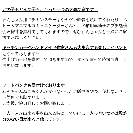
どの子もどんな子も、たった一つの大事な命です！
わんちゃん用にチキンスチーキやヤゲン軟骨を焼いてくれたり、ベ
ビー＆アニマルコミュニケーターさんや、犬猫用車椅子のプチ勉強
会＆採寸を無料でしてくれますので、ぜひわんちゃんと一緒にご家
族でお越しください。
キッチンカーやハンドメイド作家さんも大集合する楽しいイベント
となっております✨
売上げの一部を寄付して頂きますので、食べて買って応援も宜しく
お願い致します。
フードバンクも受付けております！
わんちゃんねこちゃんが食べなかったご飯やおやつ、使わないベッ
ト等何でも助かります。
ご支援ご協力宜しくお願い致します。
一人一人が出来る事を出来る時にしていけば、
きっといつかは殺処
分のない日が来ると信じて
✨✨✨