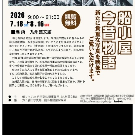
［イベント］船小屋今昔物語