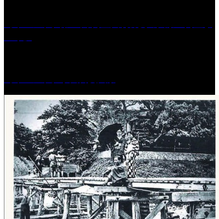
［イベント］第41回 河童大明神夏の大祭「河童ま
つり」
［イベント］水天宮夏大祭