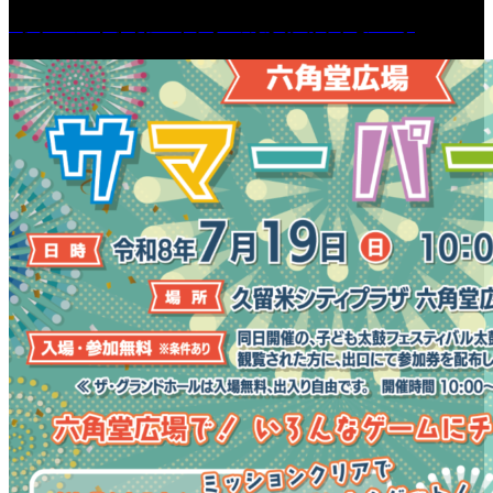
［イベント］第55回 水の祭典久留米まつり