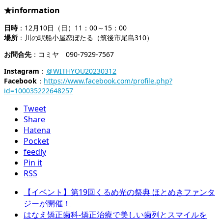
★information
日時
：12月10日（日）11：00～15：00
場所
：川の駅船小屋恋ぼたる（筑後市尾島310）
お問合先
：コミヤ 090-7929-7567
Instagram
：
＠WITHYOU20230312
Facebook
：
https://www.facebook.com/profile.php?
id=100035222648257
Tweet
Share
Hatena
Pocket
feedly
Pin it
RSS
【イベント】第19回くるめ光の祭典 ほとめきファンタ
ジーが開催！
はなえ矯正歯科-矯正治療で美しい歯列とスマイルを