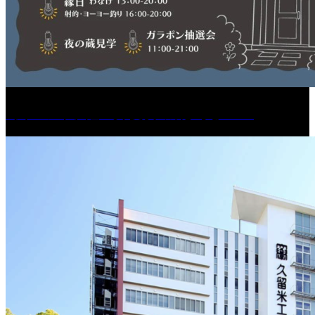
［イベント］紅乙女 夏夜の蔵びらき2026