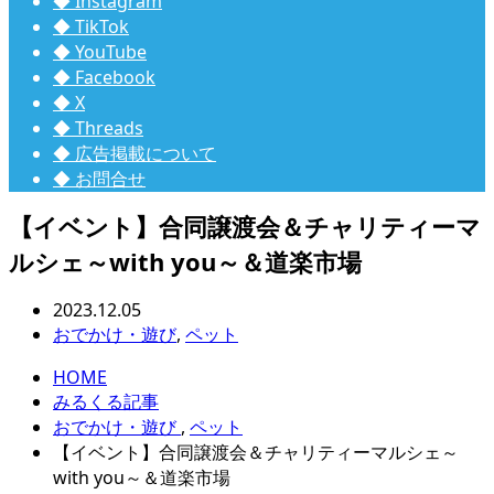
◆ Instagram
◆ TikTok
◆ YouTube
◆ Facebook
◆ X
◆ Threads
◆ 広告掲載について
◆ お問合せ
【イベント】合同譲渡会＆チャリティーマ
ルシェ～with you～＆道楽市場
2023.12.05
おでかけ・遊び
,
ペット
HOME
みるくる記事
おでかけ・遊び
,
ペット
【イベント】合同譲渡会＆チャリティーマルシェ～
with you～＆道楽市場