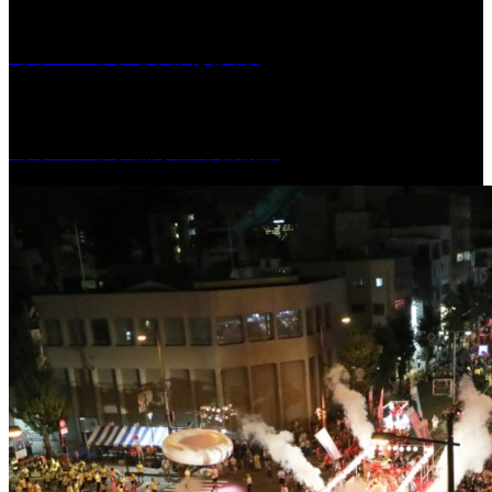
［イベント］水天宮夏大祭
［イベント］船小屋今昔物語