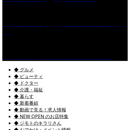
［イベント］子ども太鼓フェスティバル & 太鼓響
演会
くるめ市民流水プールが7/18（土）OPEN！
◆ グルメ
◆ ビューティ
◆ ドクター
◆ 介護・福祉
◆ 暮らす
◆ 新着番組
◆ 動画で見る！求人情報
◆ NEW OPEN のお店特集
◆ ジモトのキラリさん
◆ おでかけ・イベント情報