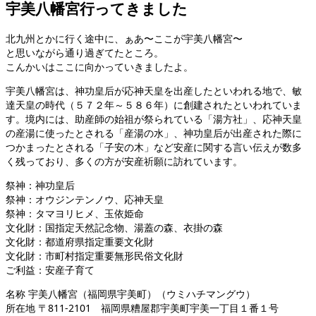
宇美八幡宮行ってきました
北九州とかに行く途中に、ぁあ〜ここが宇美八幡宮〜
と思いながら通り過ぎてたところ。
こんかいはここに向かっていきましたよ。
宇美八幡宮は、神功皇后が応神天皇を出産したといわれる地で、敏
達天皇の時代（５７２年～５８６年）に創建されたといわれていま
す。境内には、助産師の始祖が祭られている「湯方社」、応神天皇
の産湯に使ったとされる「産湯の水」、神功皇后が出産された際に
つかまったとされる「子安の木」など安産に関する言い伝えが数多
く残っており、多くの方が安産祈願に訪れています。
祭神：神功皇后
祭神：オウジンテンノウ、応神天皇
祭神：タマヨリヒメ、玉依姫命
文化財：国指定天然記念物、湯蓋の森、衣掛の森
文化財：都道府県指定重要文化財
文化財：市町村指定重要無形民俗文化財
ご利益：安産子育て
名称 宇美八幡宮（福岡県宇美町）（ウミハチマングウ）
所在地 〒811-2101 福岡県糟屋郡宇美町宇美一丁目１番１号