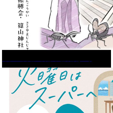
［イベント］第67回 篠山城跡 鈴虫まつり