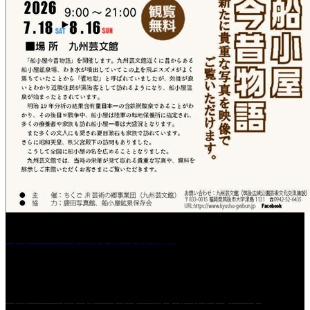
［イベント］船小屋今昔物語
［イベント］第55回 水の祭典久留米まつり