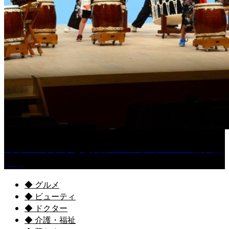
［イベント］子ども太鼓フェスティバル & 太鼓響
演会
◆ グルメ
◆ ビューティ
◆ ドクター
◆ 介護・福祉