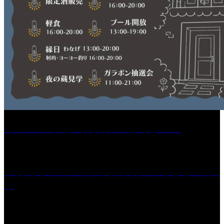
［イベント］紅乙女 夏夜の蔵びらき2026
学校法人久留米工業大学│福岡県一、小さな工業大
学