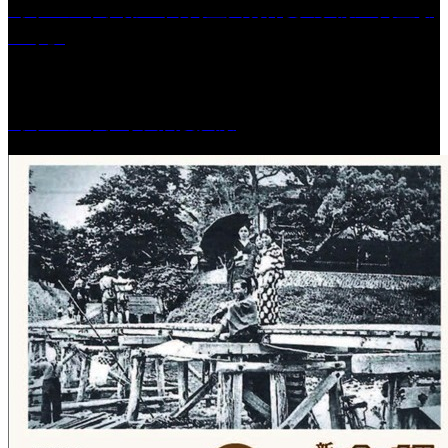
［イベント］第41回 河童大明神夏の大祭「河童ま
つり」
［イベント］水天宮夏大祭