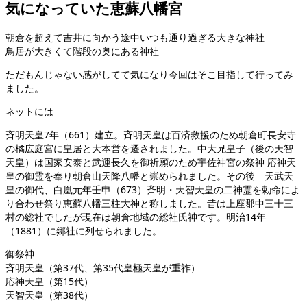
気になっていた恵蘇八幡宮
朝倉を超えて吉井に向かう途中いつも通り過ぎる大きな神社
鳥居が大きくて階段の奥にある神社
ただもんじゃない感がしてて気になり今回はそこ目指して行ってみ
ました。
ネットには
斉明天皇7年（661）建立。斉明天皇は百済救援のため朝倉町長安寺
の橘広庭宮に皇居と大本営を遷されました。中大兄皇子（後の天智
天皇）は国家安泰と武運長久を御祈願のため宇佐神宮の祭神 応神天
皇の御霊を奉り朝倉山天降八幡と崇められました。その後 天武天
皇の御代、白凰元年壬申（673）斉明・天智天皇の二神霊を勅命によ
り合わせ祭り恵蘇八幡三柱大神と称しました。昔は上座郡中三十三
村の総社でしたが現在は朝倉地域の総社氏神です。明治14年
（1881）に郷社に列せられました。
御祭神
斉明天皇（第37代、第35代皇極天皇が重祚）
応神天皇（第15代）
天智天皇（第38代）