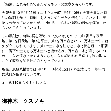
「漏刻」これも初めてみたからネットの文章をもらいます。
天智天皇10年4月25日（ユリウス暦671年6月10日）天智天皇は水時
計の漏刻を作り「時刻」を人々に知らせたと伝えられています。実
物は分かっていませんが、中国で用いられた漏刻の形式を模倣した
ものと考えられています。
この漏刻は、4個の桶を段違いにならべたもので、第1番目を夜天
地、第2を日天地、第3を平壺、第4を万水壺といい、万水壺の中には
矢が立てられています。第1の壺に水を注ぐと、水は管を通って順番
に一番下の壺である万水壺へと流れ込み、万水壺に水が溜まるにつ
れて、矢が浮き上がるようになり、矢に記された目盛りを読み取る
ことで時刻を知る仕組みとなっています。
現在、恵蘇八幡宮では6月10日（時の記念日）を記念して、毎年同日
に式典が催されています。
ぁ、6月10日もうすぐじゃん！
御神木 クスノキ