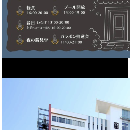
［イベント］紅乙女 夏夜の蔵びらき2026