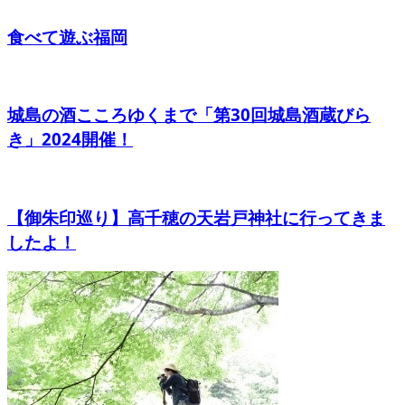
食べて遊ぶ福岡
城島の酒こころゆくまで「第30回城島酒蔵びら
き」2024開催！
【御朱印巡り】高千穂の天岩戸神社に行ってきま
したよ！