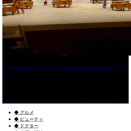
［イベント］子ども太鼓フェスティバル & 太鼓響
演会
くるめ市民流水プールが7/18（土）OPEN！
◆ グルメ
◆ ビューティ
◆ ドクター