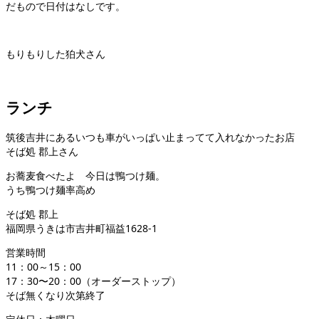
だもので日付はなしです。
もりもりした狛犬さん
ランチ
筑後吉井にあるいつも車がいっぱい止まってて入れなかったお店
そば処 郡上さん
お蕎麦食べたよ 今日は鴨つけ麺。
うち鴨つけ麺率高め
そば処 郡上
福岡県うきは市吉井町福益1628-1
営業時間
11：00～15：00
17：30〜20：00（オーダーストップ）
そば無くなり次第終了