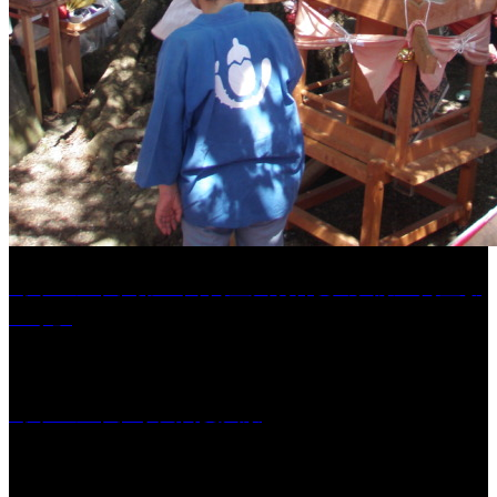
［イベント］第41回 河童大明神夏の大祭「河童ま
つり」
［イベント］水天宮夏大祭