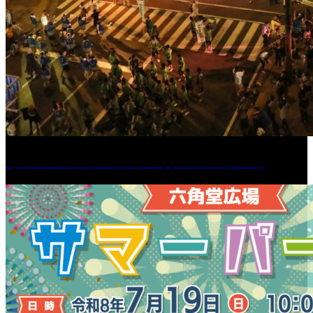
［イベント］第55回 水の祭典久留米まつり