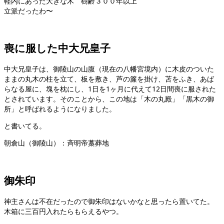
軽内にあった大きな木 樹齢３００年以上
立派だったわ〜
喪に服した中大兄皇子
中大兄皇子は、御陵山の山腹（現在の八幡宮境内）に木皮のついた
ままの丸木の柱を立て、板を敷き、芦の簾を掛け、苫をふき、あば
らなる屋に、塊を枕にし、1日を1ヶ月に代えて12日間喪に服された
とされています。そのことから、この地は「木の丸殿」「黒木の御
所」と呼ばれるようになりました。
と書いてる。
朝倉山（御陵山）：斉明帝藁葬地
御朱印
神主さんは不在だったので御朱印はないかなと思ったら置いてた。
木箱に三百円入れたらもらえるやつ。