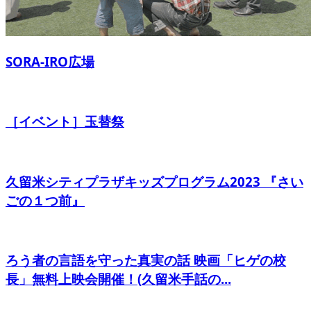
SORA-IRO広場
［イベント］玉替祭
久留米シティプラザキッズプログラム2023 『さい
ごの１つ前』
ろう者の言語を守った真実の話 映画「ヒゲの校
長」無料上映会開催！(久留米手話の...