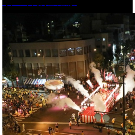
［イベント］船小屋今昔物語