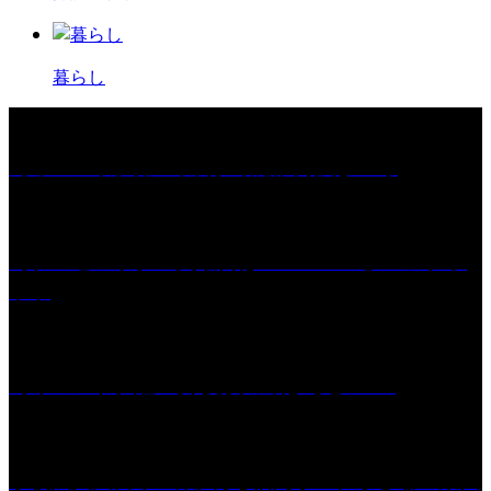
暮らし
［イベント］第67回 篠山城跡 鈴虫まつり
［プレゼント］「火曜日はスーパーへ」ペアチケ
ット
［イベント］紅乙女 夏夜の蔵びらき2026
学校法人久留米工業大学│福岡県一、小さな工業大