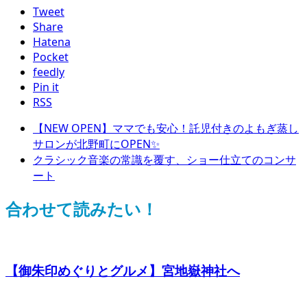
Tweet
Share
Hatena
Pocket
feedly
Pin it
RSS
【NEW OPEN】ママでも安心！託児付きのよもぎ蒸し
サロンが北野町にOPEN✨
クラシック音楽の常識を覆す、ショー仕立てのコンサ
ート
合わせて読みたい！
【御朱印めぐりとグルメ】宮地嶽神社へ