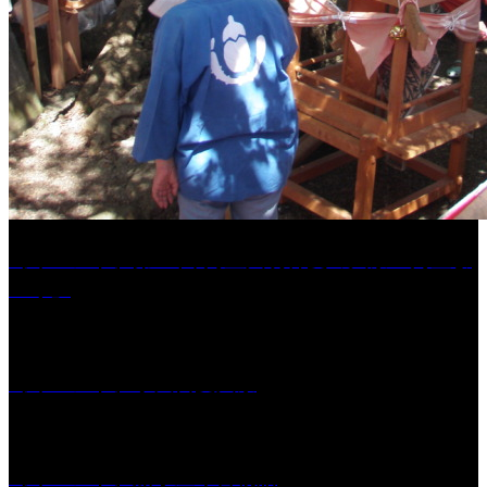
［イベント］第41回 河童大明神夏の大祭「河童ま
つり」
［イベント］水天宮夏大祭
［イベント］船小屋今昔物語