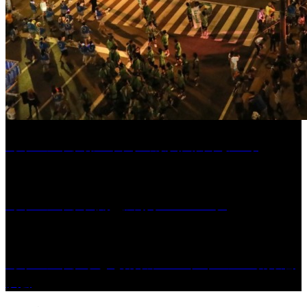
［イベント］第55回 水の祭典久留米まつり
［イベント］六角堂広場サマーパーク
［イベント］子ども太鼓フェスティバル & 太鼓響
演会