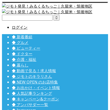

ログイン
◆ 新着番組
◆ グルメ
◆ ビューティー
◆ ドクター
◆ 介護・福祉
◆ 暮らし
◆ 動画で見る！求人情報
◆ ジモトのキラリさん
◆ NEW OPEN のお店特集
◆ お出かけ・イベント情報
◆ 人気記事ランキング
◆ キャンペーン&クーポン
◆ アンバサダー一覧