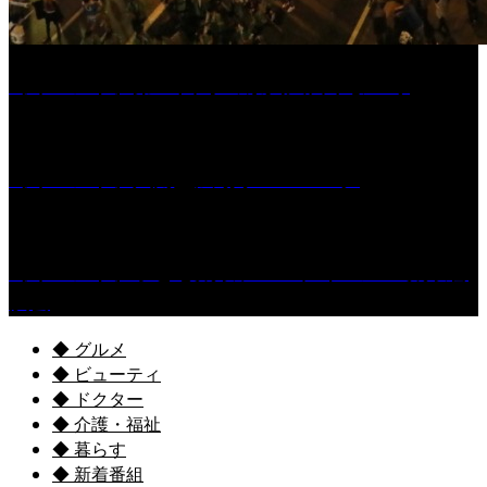
［イベント］第55回 水の祭典久留米まつり
［イベント］六角堂広場サマーパーク
［イベント］子ども太鼓フェスティバル & 太鼓響
演会
◆ グルメ
◆ ビューティ
◆ ドクター
◆ 介護・福祉
◆ 暮らす
◆ 新着番組