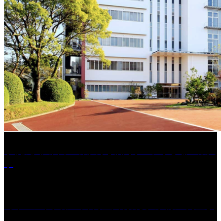
学校法人久留米工業大学│福岡県一、小さな工業大
学
［イベント］第41回 河童大明神夏の大祭「河童ま
つり」