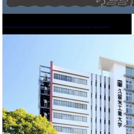
［イベント］紅乙女 夏夜の蔵びらき2026