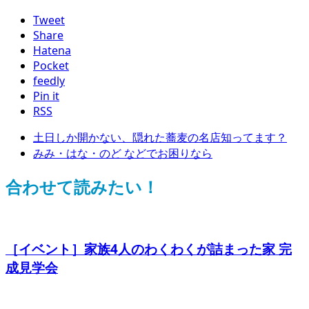
Tweet
Share
Hatena
Pocket
feedly
Pin it
RSS
土日しか開かない、隠れた蕎麦の名店知ってます？
みみ・はな・のど などでお困りなら
合わせて読みたい！
［イベント］家族4人のわくわくが詰まった家 完
成見学会