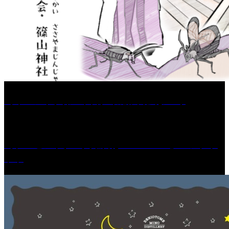
［イベント］第67回 篠山城跡 鈴虫まつり
［プレゼント］「火曜日はスーパーへ」ペアチケ
ット