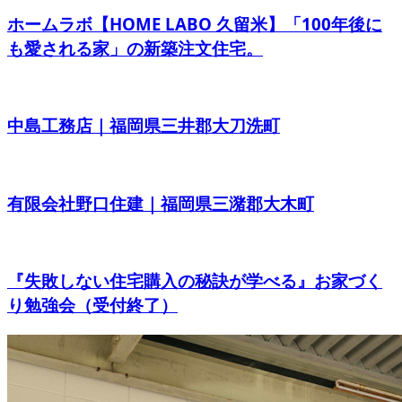
ホームラボ【HOME LABO 久留米】「100年後に
も愛される家」の新築注文住宅。
中島工務店｜福岡県三井郡大刀洗町
有限会社野口住建｜福岡県三潴郡大木町
『失敗しない住宅購入の秘訣が学べる』お家づく
り勉強会（受付終了）