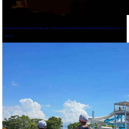
［イベント］子ども太鼓フェスティバル & 太鼓響
演会