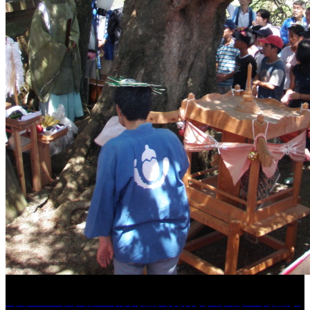
［イベント］第41回 河童大明神夏の大祭「河童ま