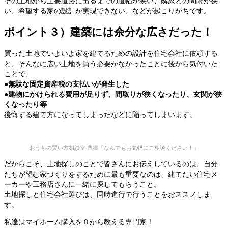
その土地から主要道路に出るまでの道幅が狭い、隣家との間隔が狭
い、希望する家の設計が実現できない、などが起こりがちです。
ポイント３）建築には余分な広さだった！
買った土地でいよいよ家を建てるための設計を住宅会社に依頼する
と、そんなに広い土地を買う必要がなかったことに後から気付いた
ことで、
●無駄な固定資産税の支払いが発生した
●建物にかけられる費用が足りず、間取りが狭くなったり、玄関が狭
くなったり等
後悔する建て方になってしまったなどに陥ってしまいます。
おうちの買い方相談室 豊福「なんでもお気軽にご相談ください！」
だからこそ、土地探しのことで皆さんにお伝えしているのは、自分
たちが望む家づくりをするために最も重要なのは、建てたい住宅メ
ーカーや工務店さんに一緒に探してもらうこと。
土地探しと住宅会社選びは、同時進行で行うことをおススメしま
す。
私達はマイホーム購入を０から教える専門家！