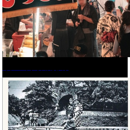
［イベント］水天宮夏大祭