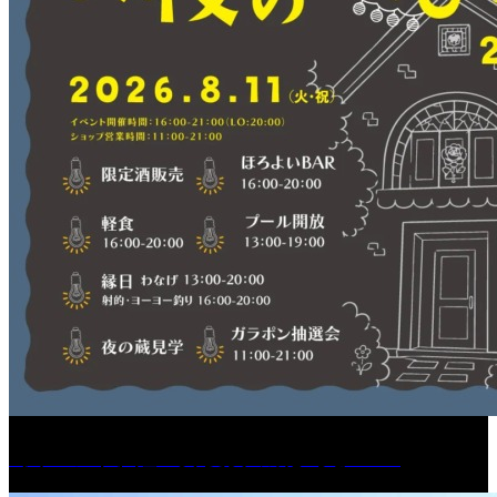
［イベント］紅乙女 夏夜の蔵びらき2026