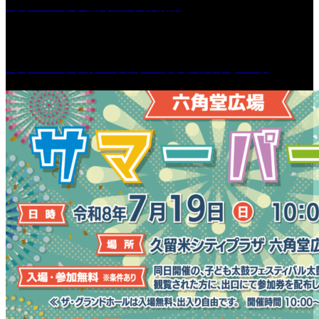
［イベント］船小屋今昔物語
［イベント］第55回 水の祭典久留米まつり