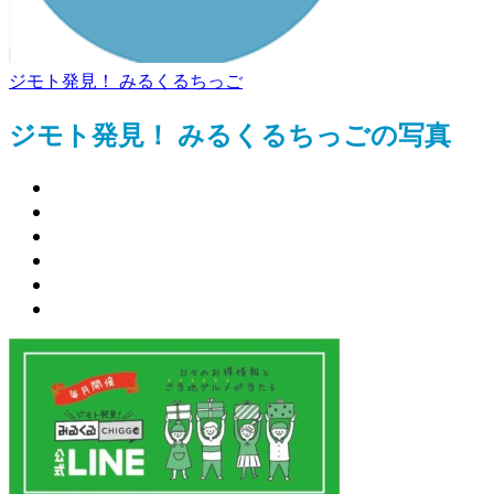
ジモト発見！ みるくるちっご
ジモト発見！ みるくるちっごの写真