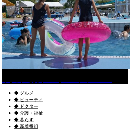
くるめ市民流水プールが7/18（土）OPEN！
◆ グルメ
◆ ビューティ
◆ ドクター
◆ 介護・福祉
◆ 暮らす
◆ 新着番組