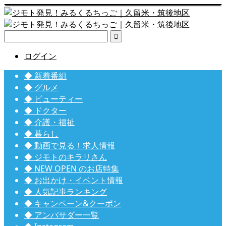

ログイン
◆ 新着番組
◆ グルメ
◆ ビューティー
◆ ドクター
◆ 介護・福祉
◆ 暮らし
◆ 動画で見る！求人情報
◆ ジモトのキラリさん
◆ NEW OPEN のお店特集
◆ お出かけ・イベント情報
◆ 人気記事ランキング
◆ キャンペーン&クーポン
◆ アンバサダー一覧