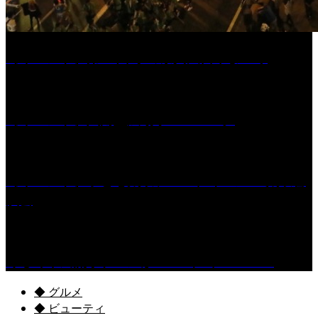
［イベント］第55回 水の祭典久留米まつり
［イベント］六角堂広場サマーパーク
［イベント］子ども太鼓フェスティバル & 太鼓響
演会
くるめ市民流水プールが7/18（土）OPEN！
◆ グルメ
◆ ビューティ