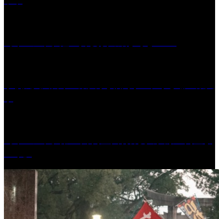
［イベント］紅乙女 夏夜の蔵びらき2026
学校法人久留米工業大学│福岡県一、小さな工業大
学
［イベント］第41回 河童大明神夏の大祭「河童ま
つり」