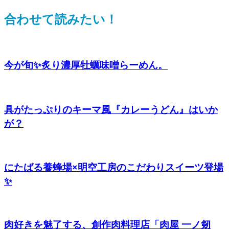
合わせて読みたい！
今が旬✨炙り濃厚牡蠣味噌らーめん。
具がたっぷりのキーマ風『カレーうどん』はいか
が？
にたばる養蜂場×明空工房のこだわりスイーツ登場
✨
肉好きを魅了する、創作肉料理店「肉屋 一ノ剱