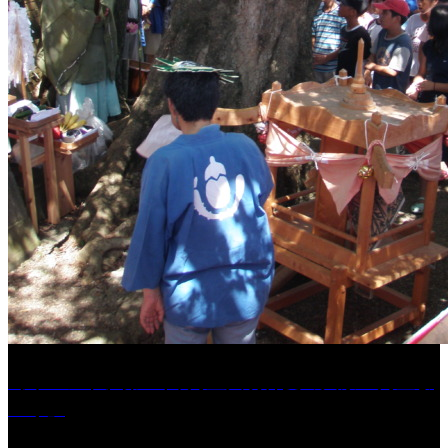
［イベント］第41回 河童大明神夏の大祭「河童ま
つり」