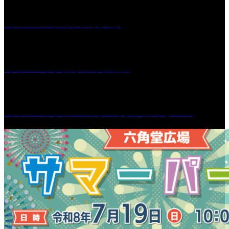
［イベント］水天宮夏大祭
［イベント］船小屋今昔物語
［イベント］第55回 水の祭典久留米まつり