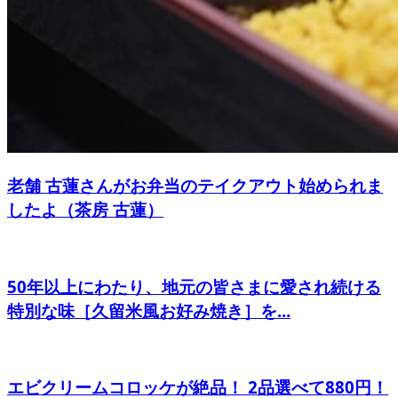
老舗 古蓮さんがお弁当のテイクアウト始められま
したよ（茶房 古蓮）
50年以上にわたり、地元の皆さまに愛され続ける
特別な味［久留米風お好み焼き］を...
エビクリームコロッケが絶品！ 2品選べて880円！