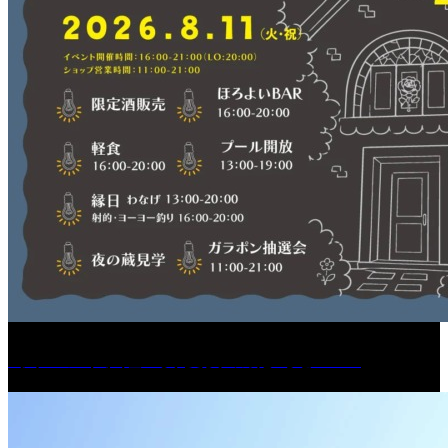
［イベント］紅乙女 夏夜の蔵びらき2026