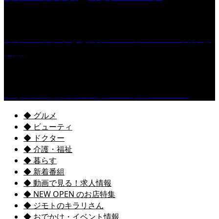
［イベント］子ども太鼓フェスティバル & 太鼓響
演会
くるめ市民流水プールが7/18（土）OPEN！
◆ グルメ
◆ ビューティ
◆ ドクター
◆ 介護・福祉
◆ 暮らす
◆ 新着番組
◆ 動画で見る！求人情報
◆ NEW OPEN のお店特集
◆ ジモトのキラリさん
◆ おでかけ・イベント情報