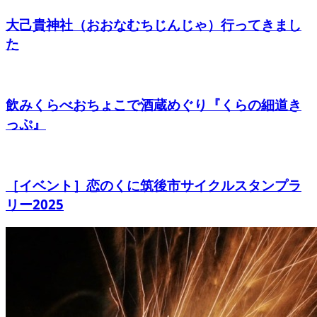
大己貴神社（おおなむちじんじゃ）行ってきまし
た
飲みくらべおちょこで酒蔵めぐり『くらの細道き
っぷ』
［イベント］恋のくに筑後市サイクルスタンプラ
リー2025