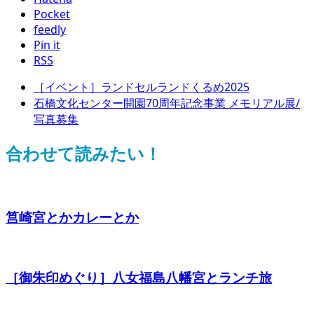
Pocket
feedly
Pin it
RSS
［イベント］ランドセルランドくるめ2025
石橋文化センター開園70周年記念事業 メモリアル展/
写真募集
合わせて読みたい！
筥崎宮とかカレーとか
［御朱印めぐり］八女福島八幡宮とランチ旅