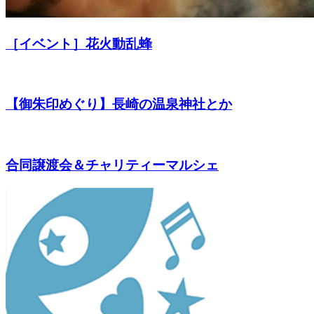
［イベント］花火動乱蜂
【御朱印めぐり】長崎の温泉神社とか
合同譲渡会＆チャリティーマルシェ