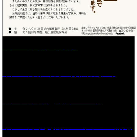
［イベント］船小屋今昔物語
［イベント］第55回 水の祭典久留米まつり
［イベント］六角堂広場サマーパーク
［イベント］子ども太鼓フェスティバル & 太鼓響
演会