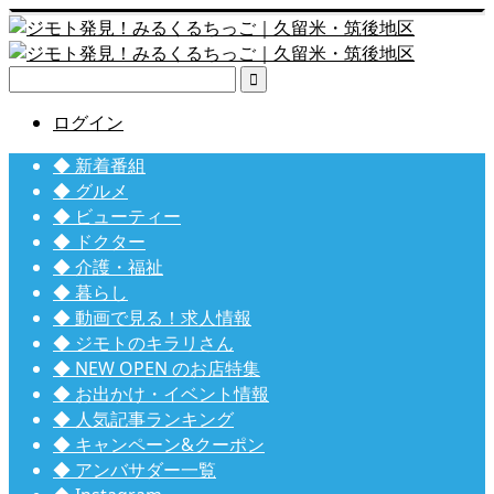

ログイン
◆ 新着番組
◆ グルメ
◆ ビューティー
◆ ドクター
◆ 介護・福祉
◆ 暮らし
◆ 動画で見る！求人情報
◆ ジモトのキラリさん
◆ NEW OPEN のお店特集
◆ お出かけ・イベント情報
◆ 人気記事ランキング
◆ キャンペーン&クーポン
◆ アンバサダー一覧