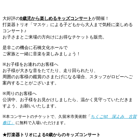
大好評の
0歳児から楽しめるキッズコンサート
が開催！
打楽器トリオ「マスケ」による子どもから大人まで気軽に楽しめる
コンサート♪
お子さまとご来場の方向けにお得なチケットも販売。
是非この機会に石橋文化ホールで
ご家族と一緒に音楽を楽しみましょう！
※お子様をお連れのお客様へ
お子様が大きな音をたてたり、走り回られたり、
周囲のお客様の鑑賞のさまたげになる場合、スタッフがロビーへご
案内することがございます。
※周りのお客様へ
公演中、お子様をお見かけしましたら、温かく見守っていただきま
すよう、お願いいたします。
※本コンサートのチケットで、久留米市美術館「
ちくごist 深よみ 古賀
春江」
に無料で入場いただけます。
★打楽器トリオによる0歳からのキッズコンサート