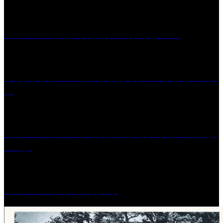
［イベント］紅乙女 夏夜の蔵びらき2026
学校法人久留米工業大学│福岡県一、小さな工業大
学
［イベント］第41回 河童大明神夏の大祭「河童ま
つり」
［イベント］水天宮夏大祭