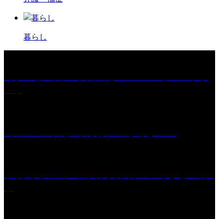
暮らし
［プレゼント］「火曜日はスーパーへ」ペアチケ
ット
［イベント］紅乙女 夏夜の蔵びらき2026
学校法人久留米工業大学│福岡県一、小さな工業大
学