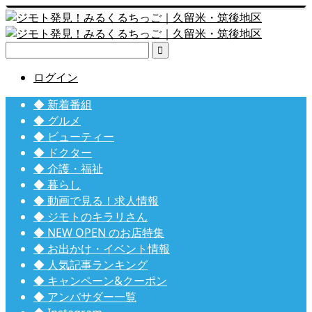

ログイン
◆ 新着番組
◆ グルメ
◆ ビューティー
◆ ドクター
◆ 介護・福祉
◆ 暮らし
◆ 動画で見る！求人情報
◆ ジモトのキラリさん
◆ NEW OPEN のお店特集
◆ お出かけ・イベント情報
◆ 人気記事ランキング
◆ キャンペーン&クーポン
◆ アンバサダー一覧