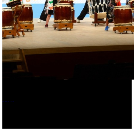
［イベント］子ども太鼓フェスティバル & 太鼓響
演会
くるめ市民流水プールが7/18（土）OPEN！