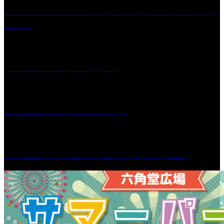
［イベント］第41回 河童大明神夏の大祭「河童ま
つり」
［イベント］水天宮夏大祭
［イベント］船小屋今昔物語
［イベント］第55回 水の祭典久留米まつり