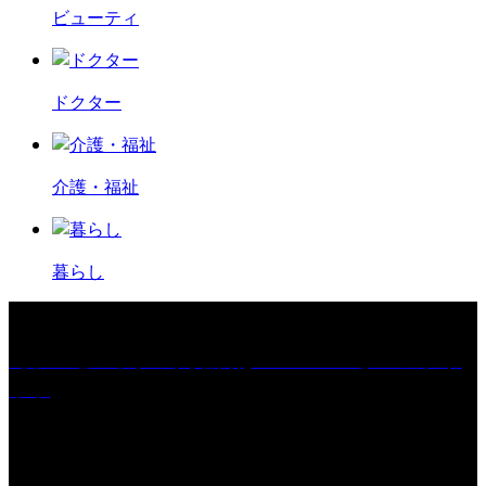
ビューティ
ドクター
介護・福祉
暮らし
［プレゼント］「火曜日はスーパーへ」ペアチケ
ット
［イベント］紅乙女 夏夜の蔵びらき2026