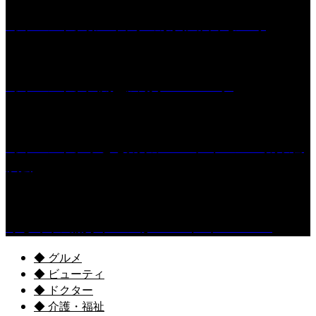
［イベント］第55回 水の祭典久留米まつり
［イベント］六角堂広場サマーパーク
［イベント］子ども太鼓フェスティバル & 太鼓響
演会
くるめ市民流水プールが7/18（土）OPEN！
◆ グルメ
◆ ビューティ
◆ ドクター
◆ 介護・福祉