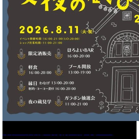
［イベント］紅乙女 夏夜の蔵びらき2026