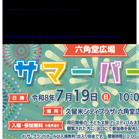
［イベント］船小屋今昔物語
［イベント］第55回 水の祭典久留米まつり