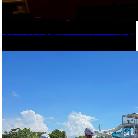
［イベント］子ども太鼓フェスティバル & 太鼓響
演会