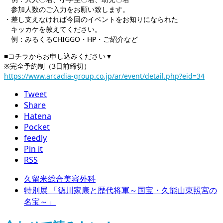
参加人数のご入力をお願い致します。
・差し支えなければ今回のイベントをお知りになられた
キッカケを教えてください。
例：みるくるCHIGGO・HP・ご紹介など
■コチラからお申し込みください▼
※完全予約制（3日前締切）
https://www.arcadia-group.co.jp/ar/event/detail.php?eid=34
Tweet
Share
Hatena
Pocket
feedly
Pin it
RSS
久留米総合美容外科
特別展 「徳川家康と歴代将軍～国宝・久能山東照宮の
名宝～」