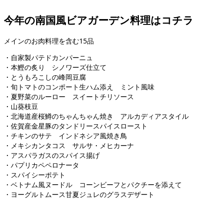
今年の南国風ビアガーデン料理はコチラ
メインのお肉料理を含む15品
・自家製パテドカンパーニュ
・本鰹の炙り シノワーズ仕立て
・とうもろこしの峰岡豆腐
・旬トマトのコンポート生ハム添え ミント風味
・夏野菜のルーロー スイートチリソース
・山葵枝豆
・北海道産桜鱒のちゃんちゃん焼き アルカディアスタイル
・佐賀産金星豚のタンドリースパイスロースト
・チキンのサテ インドネシア風焼き鳥
・メキシカンタコス サルサ・メヒカーナ
・アスパラガスのスパイス揚げ
・パプリカペペロナータ
・スパイシーポテト
・ベトナム風ヌードル コーンビーフとパクチーを添えて
・ヨーグルトムース甘夏ジュレのグラスデザート