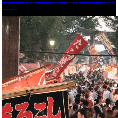
［イベント］第41回 河童大明神夏の大祭「河童ま
つり」