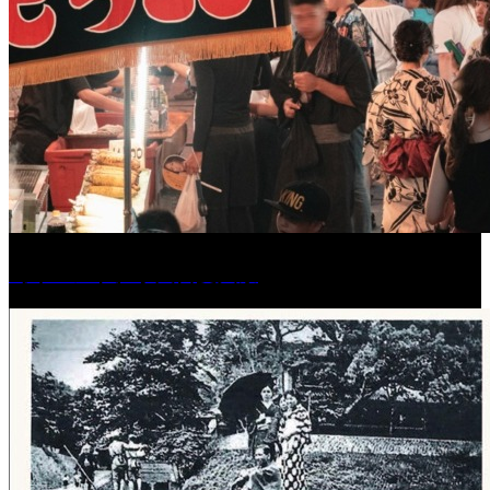
［イベント］水天宮夏大祭