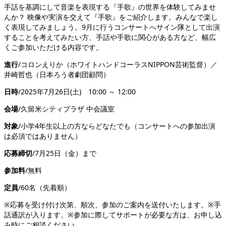
手話を基調にして音楽を表現する『手歌』の世界を体験してみませ
んか？ 映像や実演を交えて『手歌』をご紹介します。みんなで楽し
く表現してみましょう。
9
月に行うコンサートへサイン隊として出演
することを考えてみたい方、手話や手歌に関心がある方など、幅広
くご参加いただける内容です。
進行
/
コロンえりか（ホワイトハンドコーラス
NIPPON
芸術監督）／
井崎哲也（日本ろう者劇団顧問）
日時
/2025
年
7
月
26
日
(
土
)
10:00
～
12:00
会場
/
久留米シティプラザ 中会議室
対象
/
小学
4
年生以上の方ならどなたでも（コンサートへの参加出演
は必須ではありません）
応募締切
/7
月
25
日（金）まで
参加料
/
無料
定員
/60
名（先着順）
※応募を受け付け次第、順次、参加のご案内を送付いたします。※手
話通訳が入ります。※参加に際してサポートが必要な方は、お申し込
み時にご相談ください。