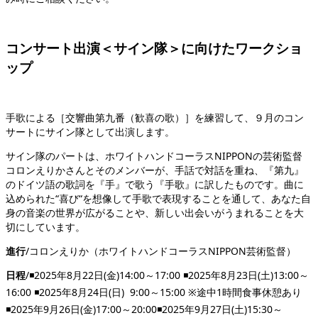
コンサート出演＜サイン隊＞に向けたワークショ
ップ
手歌による［交響曲第九番（歓喜の歌）］を練習して、９月のコン
サートにサイン隊として出演します。
サイン隊のパートは、ホワイトハンドコーラス
NIPPON
の芸術監督
コロンえりかさんとそのメンバーが、手話で対話を重ね、『第九』
のドイツ語の歌詞を『手』で歌う『手歌』に訳したものです。曲に
込められた
“
喜び
“
を想像して手歌で表現することを通して、あなた自
身の音楽の世界が広がることや、新しい出会いがうまれることを大
切にしています。
進行
/
コロンえりか（ホワイトハンドコーラス
NIPPON
芸術監督）
日程
/◾️2025
年
8
月
22
日
(
金
)14:00
～
17:00 ◾️2025
年
8
月
23
日
(
土
)13:00
～
16:00 ◾️2025
年
8
月
24
日
(
日
) 9:00
～
15:00 ※
途中
1
時間食事休憩あり
◾️
2025
年
9
月
26
日
(
金
)17:00
～
20:00◾️2025
年
9
月
27
日
(
土
)15:30
～