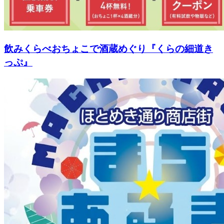
飲みくらべおちょこで酒蔵めぐり『くらの細道き
っぷ』