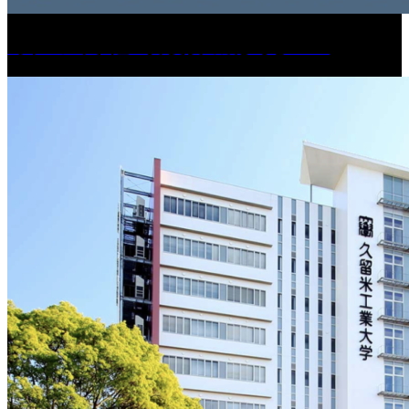
［イベント］紅乙女 夏夜の蔵びらき2026