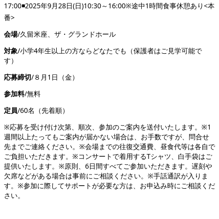
17:00◾️2025
年
9
月
28
日
(
日
)10:30
～
16:00※
途中
1
時間食事休憩あり
<
本
番
>
会場
/
久留米座、ザ・グランドホール
対象
/
小学
4
年生以上の方ならどなたでも（保護者はご見学可能で
す）
応募締切
/
８月
1
日（金）
参加料
/
無料
定員
/60
名（先着順）
※応募を受け付け次第、順次、参加のご案内を送付いたします。※
1
週間以上たってもご案内が届かない場合は、お手数ですが、問合せ
先までご連絡ください。※会場までの往復交通費、昼食代等は各自で
ご負担いただきます。※コンサートで着用する
T
シャツ、白手袋はご
提供いたします。※原則、
6
日間すべてご参加いただきます。遅刻や
欠席などがある場合は事前にご相談ください。※手話通訳が入りま
す。※参加に際してサポートが必要な方は、お申込み時にご相談くだ
さい。