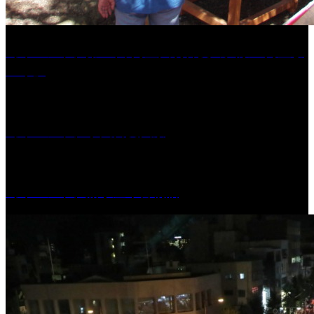
［イベント］第41回 河童大明神夏の大祭「河童ま
つり」
［イベント］水天宮夏大祭
［イベント］船小屋今昔物語