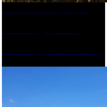
［イベント］第55回 水の祭典久留米まつり
［イベント］六角堂広場サマーパーク
［イベント］子ども太鼓フェスティバル & 太鼓響
演会