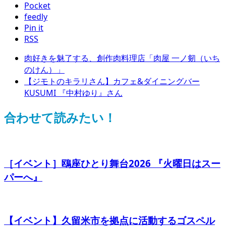
Pocket
feedly
Pin it
RSS
肉好きを魅了する、創作肉料理店「肉屋 一ノ剱（いち
のけん）」
【ジモトのキラリさん】カフェ&ダイニングバー
KUSUMI 『中村ゆり』さん
合わせて読みたい！
［イベント］鴎座ひとり舞台2026 『火曜日はスー
パーへ』
【イベント】久留米市を拠点に活動するゴスペル