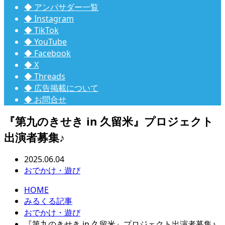
◆ アンバサダー一覧
◆ Instagram
◆ TikTok
◆ YouTube
◆ Facebook
◆ X
◆ Threads
◆ 広告掲載について
◆ お問合せ
『第九のきせき in 久留米』プロジェクト
出演者募集♪
2025.06.04
おでかけ・遊び
HOME
みるくる記事
おでかけ・遊び
『第九のきせき in 久留米』プロジェクト出演者募集♪