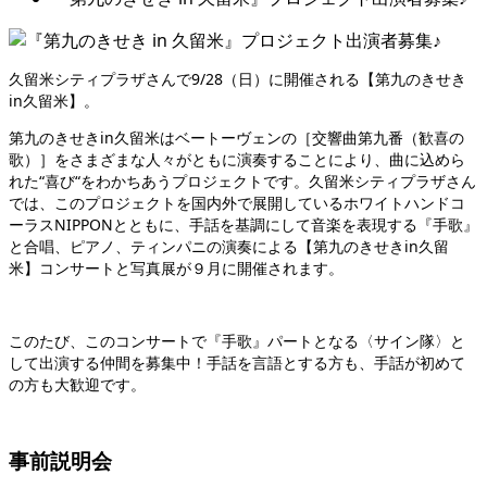
久留米シティプラザさんで
9/28
（日）に開催される【第九のきせき
in
久留米】。
第九のきせき
in
久留米はベートーヴェンの［交響曲第九番（歓喜の
歌）］をさまざまな人々がともに演奏することにより、曲に込めら
れた
“
喜び
“
をわかちあうプロジェクトです。久留米シティプラザさん
では、このプロジェクトを国内外で展開しているホワイトハンドコ
ーラス
NIPPON
とともに、手話を基調にして音楽を表現する『手歌』
と合唱、ピアノ、ティンパニの演奏による【第九のきせき
in
久留
米】コンサートと写真展が９月に開催されます。
このたび、このコンサートで『手歌』パートとなる〈サイン隊〉と
して出演する仲間を募集中！手話を言語とする方も、手話が初めて
の方も大歓迎です。
事前説明会