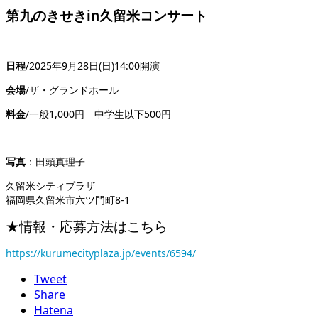
第九のきせき
in
久留米コンサート
日程
/2025
年
9
月
28
日
(
日
)14:00
開演
会場
/
ザ・グランドホール
料金
/
一般
1,000
円 中学生以下
500
円
写真
：田頭真理子
久留米シティプラザ
福岡県久留米市六ツ門町
8-1
★
情報・応募方法はこちら
https://kurumecityplaza.jp/events/6594/
Tweet
Share
Hatena