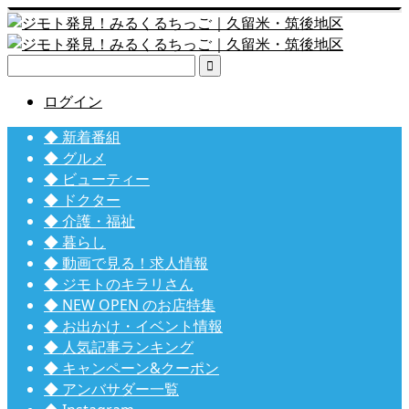

ログイン
◆ 新着番組
◆ グルメ
◆ ビューティー
◆ ドクター
◆ 介護・福祉
◆ 暮らし
◆ 動画で見る！求人情報
◆ ジモトのキラリさん
◆ NEW OPEN のお店特集
◆ お出かけ・イベント情報
◆ 人気記事ランキング
◆ キャンペーン&クーポン
◆ アンバサダー一覧