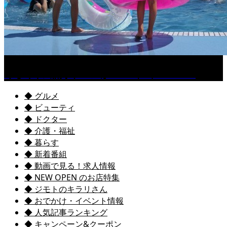
くるめ市民流水プールが7/18（土）OPEN！
◆ グルメ
◆ ビューティ
◆ ドクター
◆ 介護・福祉
◆ 暮らす
◆ 新着番組
◆ 動画で見る！求人情報
◆ NEW OPEN のお店特集
◆ ジモトのキラリさん
◆ おでかけ・イベント情報
◆ 人気記事ランキング
◆ キャンペーン&クーポン