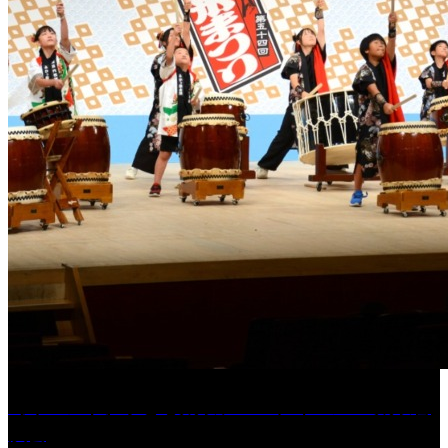
［イベント］子ども太鼓フェスティバル & 太鼓響
演会