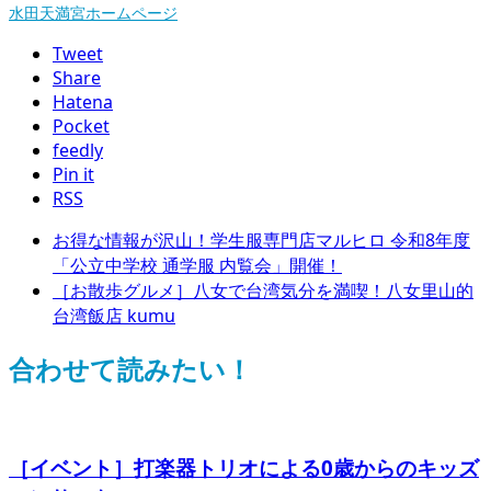
水田天満宮ホームページ
Tweet
Share
Hatena
Pocket
feedly
Pin it
RSS
お得な情報が沢山！学生服専門店マルヒロ 令和8年度
「公立中学校 通学服 内覧会」開催！
［お散歩グルメ］八女で台湾気分を満喫！八女里山的
台湾飯店 kumu
合わせて読みたい！
［イベント］打楽器トリオによる0歳からのキッズ