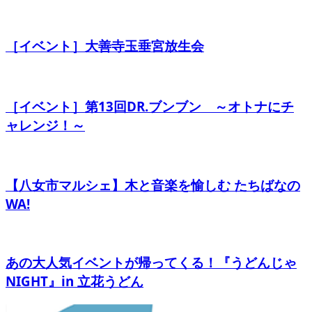
［イベント］大善寺玉垂宮放生会
［イベント］第13回DR.ブンブン ～オトナにチ
ャレンジ！～
【八女市マルシェ】木と音楽を愉しむ たちばなの
WA!
あの大人気イベントが帰ってくる！『うどんじゃ
NIGHT』in 立花うどん