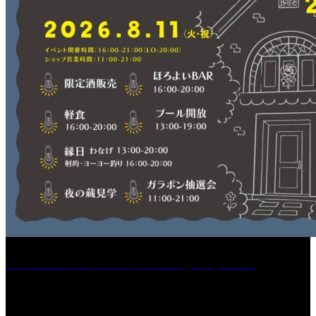
［イベント］紅乙女 夏夜の蔵びらき2026