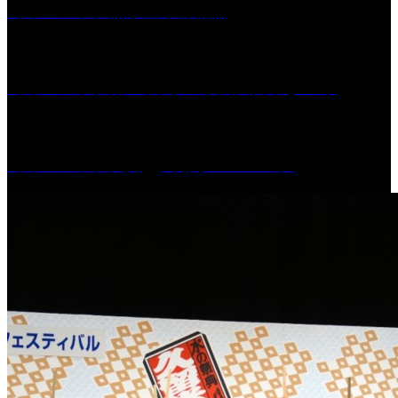
［イベント］船小屋今昔物語
［イベント］第55回 水の祭典久留米まつり
［イベント］六角堂広場サマーパーク