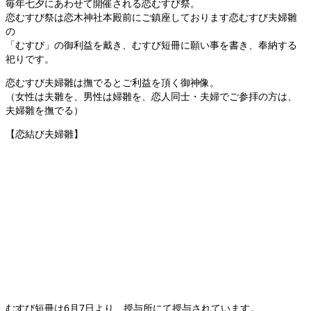
毎年七夕にあわせて開催される恋むすび祭。
恋むすび祭は恋木神社本殿前にご鎮座しております恋むすび夫婦雛
の
「むすび」の御利益を戴き、むすび短冊に願い事を書き、奉納する
祀りです。
恋むすび夫婦雛は撫でるとご利益を頂く御神像。
（女性は夫雛を、男性は婦雛を、恋人同士・夫婦でご参拝の方は、
夫婦雛を撫でる）
【恋結び夫婦雛】
むすび短冊は6月7日より、授与所にて授与されています。