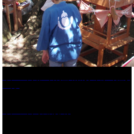
［イベント］第41回 河童大明神夏の大祭「河童ま
つり」
［イベント］水天宮夏大祭