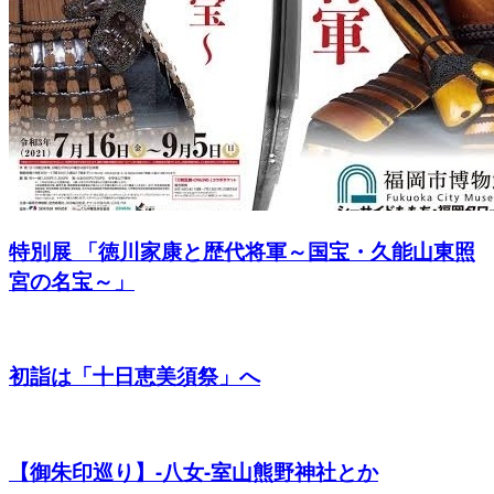
特別展 「徳川家康と歴代将軍～国宝・久能山東照
宮の名宝～」
初詣は「十日恵美須祭」へ
【御朱印巡り】-八女-室山熊野神社とか