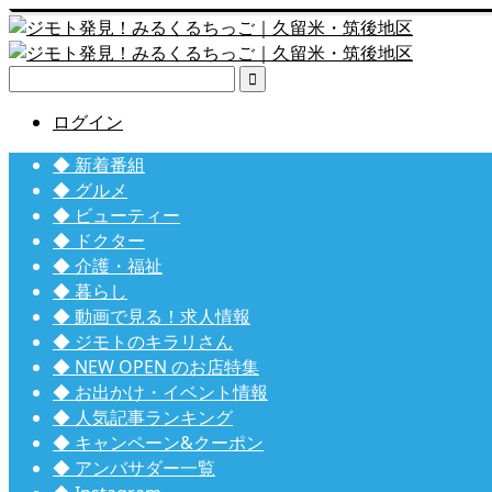

ログイン
◆ 新着番組
◆ グルメ
◆ ビューティー
◆ ドクター
◆ 介護・福祉
◆ 暮らし
◆ 動画で見る！求人情報
◆ ジモトのキラリさん
◆ NEW OPEN のお店特集
◆ お出かけ・イベント情報
◆ 人気記事ランキング
◆ キャンペーン&クーポン
◆ アンバサダー一覧