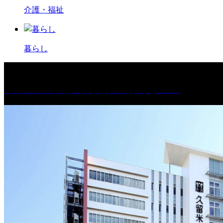
介護・福祉
暮らし
［イベント］紅乙女 夏夜の蔵びらき2026