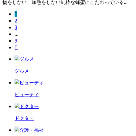
物をしない、加熱をしない純粋な蜂蜜にこだわっている...
1
2
3
…
9

グルメ
ビューティ
ドクター